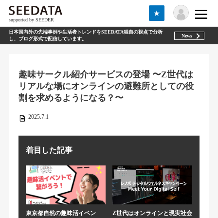
★
supported by SEEDER
日本国内外の先端事例や生活者トレンドをSEEDATA独自の視点で分析
News
し、ブログ形式で配信しています。
趣味サークル紹介サービスの登場 〜Z世代は
リアルな場にオンラインの避難所としての役
割を求めるようになる？〜
2025.7.1
着目した記事
東京都自然の趣味活イベン
Z世代はオンラインと現実社会