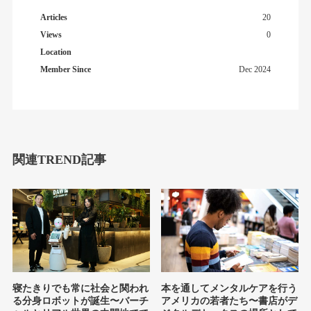
Articles
20
Views
0
Location
Member Since
Dec 2024
関連TREND記事
寝たきりでも常に社会と関われ
本を通してメンタルケアを行う
る分身ロボットが誕生〜バーチ
アメリカの若者たち〜書店がデ