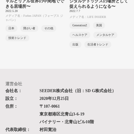
ャルとリアル世界の中間地でで
ジタルデトックスの場所として
きる居場所〜
捉えられるようになる〜
2022.5.20
2022.7.7
メディア名：Forbes JAPAN（フォーブス ジ
メディア名：LIFE INSIDER
ャパン）
GenerationZ
美国
日本
障がい者
その他
ヘルスケア
メンタルケア
技術トレンド
出版
生活者トレンド
運営会社
会社名：
SEEDER株式会社（旧：SD G株式会社）
設立：
2020年12月25日
住所：
〒107-0061
東京都港区北青山3-6-19
バイナリー・北青山ビル10階
代表取締役：
村田寛治