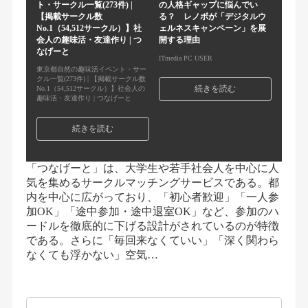
ト・サークル一覧(273件) |
の人格ギャップに悩んでい
【掲載サークル数
る？ レノボが「デジタルウ
No.1（54,512サークル）】社
ェルネスキャンペーン」を展
会人の趣味活・友達作り | つ
開する理由
なげーと
ITmedia PC USER
東京都自然の趣味活イベント・サー
クル一覧(273件) | 【掲載サークル数
続きを読む
No.1（54,512サークル）】社会人の
趣味活・友達作り | つなげーと
続きを読む
「つなげーと」は、大学生や若手社会人を中心に人
気を集めるサークルマッチングサービスである。都
内を中心に広がっており、「初心者歓迎」「一人参
加OK」「途中参加・途中退室OK」など、参加のハ
ードルを徹底的に下げる設計がされているのが特徴
である。さらに「毎回来なくていい」「深く関わら
なくても浮かない」空気…