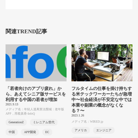
関連TREND記事
「若者向けのアプリ疲れ」か
フルタイムの仕事を掛け持ちす
ら、あえてシニア版サービスを
る米テックワーカーたちが急増
利用する中国の若者が増加
中〜社会経済が不安定な中では
2021.9.13
本業や副業の概念がなくな
メディア名：年轻人逃离算法围城：老年版
る？〜
APP，用着真香-InfoQ
2023.1.26
メディア名：WIRED.jp
GenerationZ
ミレニアム世代
アメリカ
エンジニア
中国
APP開発
EC