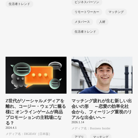
ビジネスパーソン
生活者トレンド
リモートワーカー
マッチング
メタバース
人材
生活者トレンド
Z世代がソーシャルメディアを
マッチング疲れが生む新しい出
離れ、コージー・ウェブに籠る
会いの形 ～恋愛の効率化社
様に オンラインゲームが商品
会から、フィーリング重視のリ
プロモーションの主戦場にな
アルな出会いへ～
2026.1.14
る？
2024.4.1
メディア名：Business Insider
メディア名：DIGIDAY［日本版］
アプリ
マッチング