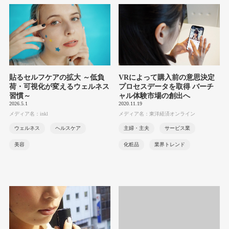
貼るセルフケアの拡大 ～低負
VRによって購入前の意思決定
荷・可視化が変えるウェルネス
プロセスデータを取得 バーチ
習慣～
ャル体験市場の創出へ
2026.5.1
2020.11.19
メディア名：inkl
メディア名：東洋経済オンライン
ウェルネス
ヘルスケア
主婦・主夫
サービス業
美容
化粧品
業界トレンド