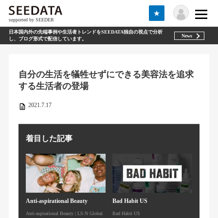
★
supported by SEEDER
日本国内外の先端事例や生活者トレンドをSEEDATA独自の視点で分析
News
し、ブログ形式で配信しています。
自分の生活を犠牲せずにできる美容法を追求
する生活者の登場
2021.7.17
着目した記事
Anti-aspirational Beauty
Bad Habit US
Anti-aspirational Beauty | LS:N Global
Bad Habit US