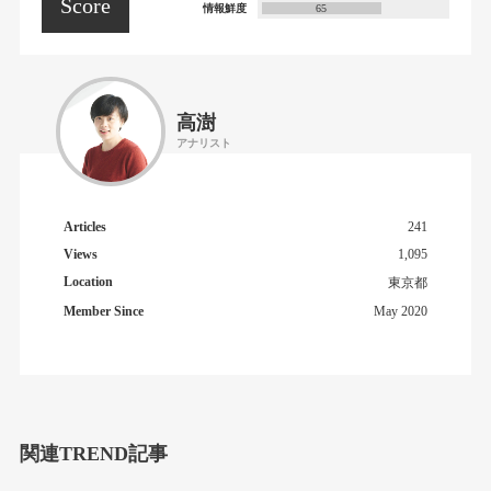
Score
情報鮮度
65
高澍
アナリスト
Articles
241
Views
1,095
Location
東京都
Member Since
May 2020
関連TREND記事