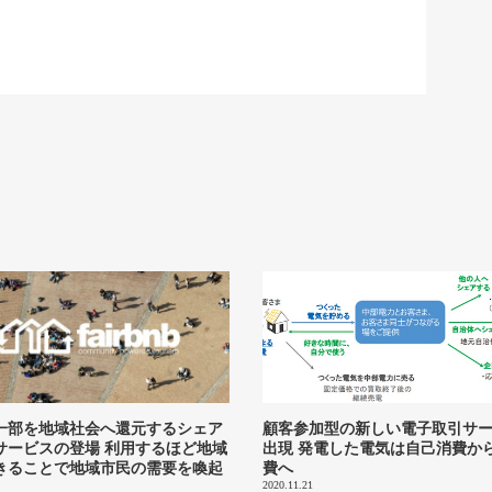
一部を地域社会へ還元するシェア
顧客参加型の新しい電子取引サ
サービスの登場 利用するほど地域
出現 発電した電気は自己消費か
きることで地域市民の需要を喚起
費へ
2020.11.21