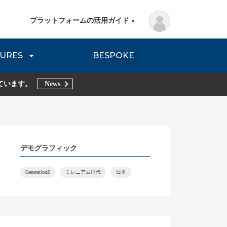
プラットフォームの活用ガイド »
URES
BESPOKE
lanning Method
DNVB REPORT
TRIBE REPORTS
ています。
News
デモグラフィック
GenerationZ
ミレニアム世代
日本