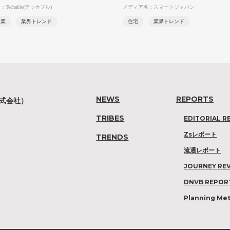
Techable(テッカブル)
メディア名：スマートジャパン
ス業
業界トレンド
住宅
業界トレンド
NEWS
REPORTS
株式会社）
TRIBES
EDITORIAL R
Zsレポート
TRENDS
流通レポート
JOURNEY RE
DNVB REPOR
Planning Me