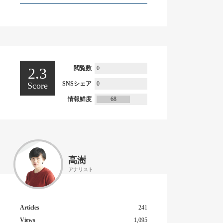
閲覧数
0
2.3
SNSシェア
0
Score
情報鮮度
68
高澍
アナリスト
Articles
241
Views
1,095