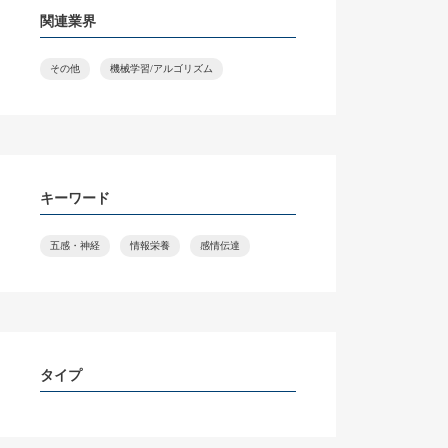
関連業界
その他
機械学習/アルゴリズム
キーワード
五感・神経
情報栄養
感情伝達
タイプ