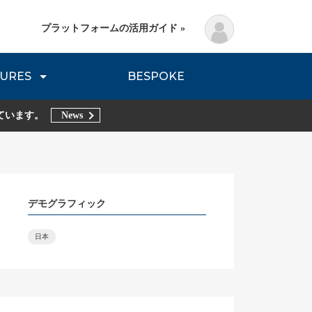
プラットフォームの活用ガイド »
URES
BESPOKE
lanning Method
DNVB REPORT
TRIBE REPORTS
ています。
News
デモグラフィック
日本