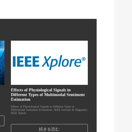
Effects of Physiological Signals in
Different Types of Multimodal Sentiment
Estimation
Effects of Physiological Signals in Different Types of
Multimodal Sentiment Estimation | IEEE Journals & Magazine |
IEEE Xplore
続きを読む