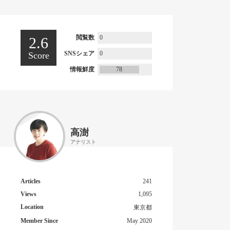
閲覧数
0
2.6
SNSシェア
0
Score
情報鮮度
78
高澍
アナリスト
Articles
241
Views
1,095
Location
東京都
Member Since
May 2020