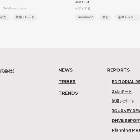
2020.11.24
chCrunch Japan
メディア名：
小売
技術トレンド
GenerationZ
旅行
業界トレンド
NEWS
REPORTS
株式会社）
TRIBES
EDITORIAL R
Zsレポート
TRENDS
流通レポート
JOURNEY RE
DNVB REPOR
Planning Me