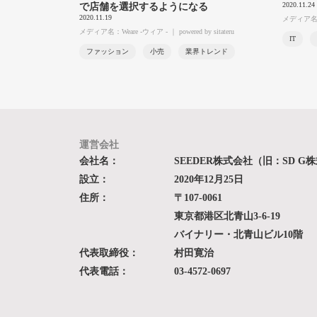
2020.11.24
で店舗を選択するようになる
2020.11.19
メディア名：Te
メディア名：Weare -ウィア - ｜ powered by sitateru
IT
ファッション
小売
業界トレンド
運営会社
会社名：
SEEDER株式会社（旧：SD G
設立：
2020年12月25日
住所：
〒107-0061
東京都港区北青山3-6-19
バイナリー・北青山ビル10階
代表取締役：
村田寛治
代表電話：
03-4572-0697