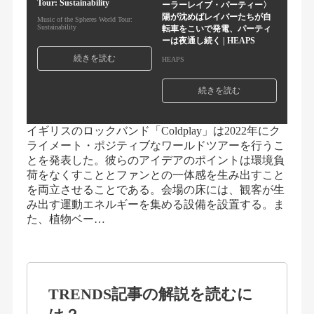
Tour: Sustainability
ーラーレイブ・パーティー〉
陽が沈めばレイバーたちが自
Music of the Spheres World Tour:
Sustainability
転車をこいで発電、パーティ
ーは夜通し続く | HEAPS
続きを読む
HEAPS
続きを読む
イギリスのロックバンド「Coldplay」は2022年にク
ライメート・ポジティブなワールドツアーを行うこ
とを発表した。彼らのアイデアのポイントは環境負
荷をなくすこととファンとの一体感を生み出すこと
を両立させることである。会場の床には、観客が生
み出す運動エネルギーを集める設備を設置する。ま
た、植物ベー…
TRENDS記事の解説を読むに