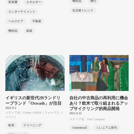
嗜好品
旅行
富裕層
エネルギー
生活者トレンド
エンターテイメント
ヘルスケア
不動産
嗜好品
娯楽
イギリスの新世代2Bランドリ
自社の中古商品の再利用に機会
ーブランド「Oxwash」が注目
あり？欧米で取り組まれるアッ
2022.9.2
プサイクリング的商品開発
メディア名：Forbes JAPAN（フォーブス ジ
2021.6.22
ャパン）
メディア名：Fast Company
欧米
クリーニング
GenerationZ
ミレニアム世代