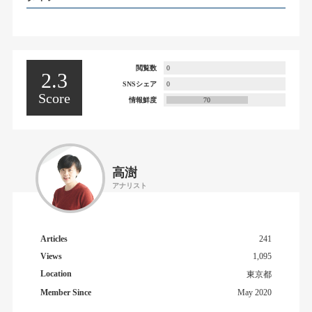
閲覧数
0
2.3
SNSシェア
0
Score
情報鮮度
70
高澍
アナリスト
Articles
241
Views
1,095
Location
東京都
Member Since
May 2020