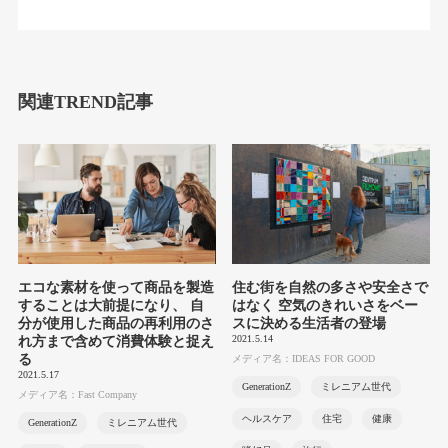
関連TREND記事
エコな素材を使って商品を製造
住む街を自然の多さや安全さで
することは大前提になり、 自
はなく 空気のきれいさをベー
分が使用した商品の再利用のさ
スに決める生活者の登場
2021.5.14
れ方まで含めて消費体験と捉え
る
メディア名：IDEAS FOR GOOD
2021.5.17
GenerationZ
ミレニアム世代
メディア名：Fast Company
ヘルスケア
住宅
健康
GenerationZ
ミレニアム世代