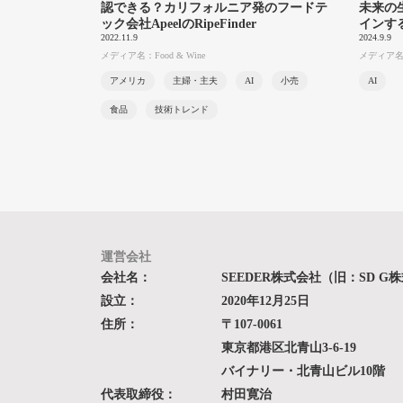
認できる？カリフォルニア発のフードテ
未来の
ック会社ApeelのRipeFinder
インす
2022.11.9
2024.9.9
メディア名：Food & Wine
メディア名
アメリカ
主婦・主夫
AI
小売
AI
食品
技術トレンド
運営会社
会社名：
SEEDER株式会社（旧：SD G
設立：
2020年12月25日
住所：
〒107-0061
東京都港区北青山3-6-19
バイナリー・北青山ビル10階
代表取締役：
村田寛治