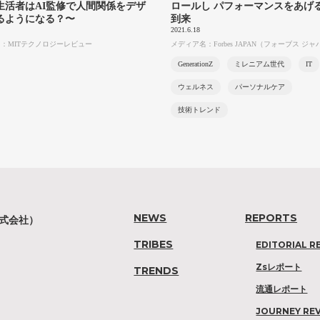
生活者はAI監修で人間関係をデザ
ロールし パフォーマンスをあげ
るようになる？〜
到来
2021.6.18
：MITテクノロジーレビュー
メディア名：Forbes JAPAN（フォーブス ジ
GenerationZ
ミレニアム世代
IT
ウェルネス
パーソナルケア
技術トレンド
NEWS
REPORTS
株式会社）
TRIBES
EDITORIAL R
Zsレポート
TRENDS
流通レポート
JOURNEY RE