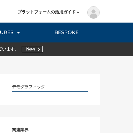
プラットフォームの活用ガイド »
URES
BESPOKE
lanning Method
DNVB REPORT
TRIBE REPORTS
ています。
News
デモグラフィック
関連業界