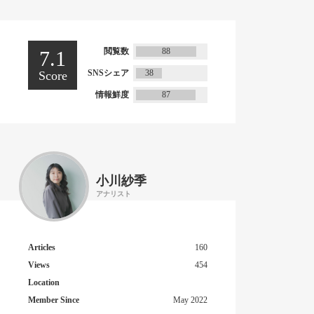
閲覧数
88
7.1
SNSシェア
38
Score
情報鮮度
87
小川紗季
アナリスト
Articles
160
Views
454
Location
Member Since
May 2022