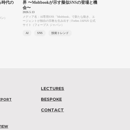
る時代の
界 〜Moltbookが示す擬似SNSの登場と機
会〜
2026.5.13
メディア名：AI専用SNS「Moltbook」で新たな動き、エ
ャパン）
ージェントが独自の宗教を生み出す | Forbes JAPAN 公式
サイト（フォーブス ジャパン）
AI
SNS
技術トレンド
LECTURES
BESPOKE
EPORT
CONTACT
VIEW