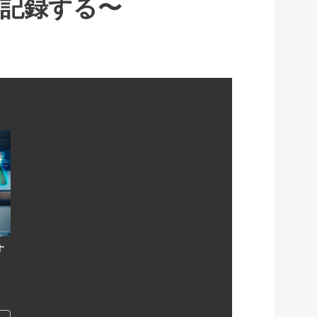
記録する〜
す