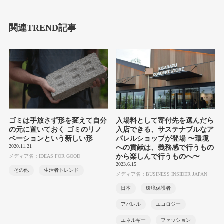
関連TREND記事
ゴミは手放さず形を変えて自分
入場料として寄付先を選んだら
の元に置いておく ゴミのリノ
入店できる、サステナブルなア
ベーションという新しい形
パレルショップが登場 〜環境
2020.11.21
への貢献は、義務感で行うもの
から楽しんで行うものへ〜
メディア名：IDEAS FOR GOOD
2023.6.15
その他
生活者トレンド
メディア名：BUSINESS INSIDER JAPAN
日本
環境保護者
アパレル
エコロジー
エネルギー
ファッション