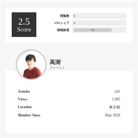
閲覧数
0
2.5
SNSシェア
0
Score
情報鮮度
74
高澍
アナリスト
Articles
241
Views
1,095
Location
東京都
Member Since
May 2020