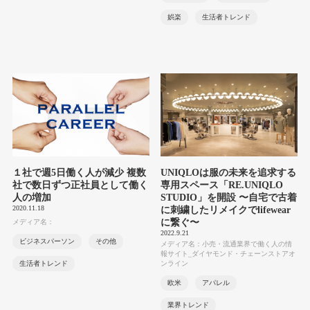
娯楽
生活者トレンド
１社で週5日働く人が減少 複数
UNIQLOは服の未来を追求する
社で数日ずつ正社員として働く
専用スペース「RE.UNIQLO
人の増加
STUDIO」を開設 〜自宅で古着
2020.11.18
に刺繍したリメイクでlifewear
に繋ぐ〜
メディア名：
2022.9.21
ビジネスパーソン
その他
メディア名：小売・流通業界で働く人の情
報サイト_ダイヤモンド・チェーンストアオ
生活者トレンド
ンライン
欧米
アパレル
業界トレンド