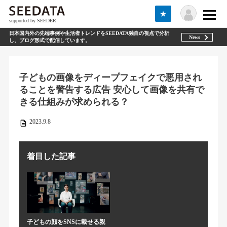
★
supported by SEEDER
日本国内外の先端事例や生活者トレンドをSEEDATA独自の視点で分析
News
し、ブログ形式で配信しています。
子どもの画像をディープフェイクで悪用され
ることを警告する広告 安心して画像を共有で
きる仕組みが求められる？
2023.9.8
着目した記事
子どもの顔をSNSに載せる親