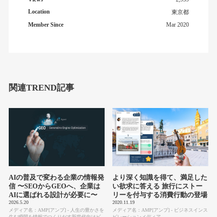
Location
東京都
Member Since
Mar 2020
関連TREND記事
AIの普及で変わる企業の情報発
より深く知識を得て、満足した
信 〜SEOからGEOへ、企業は
い欲求に答える 旅行にストー
AIに選ばれる設計が必要に〜
リーを付与する消費行動の登場
2026.5.20
2020.11.19
メディア名：AMP[アンプ] - 人生の豊かさを
メディア名：AMP[アンプ] - ビジネスインス
生む瞬間を情報でつくりだす新世代向けビ
ピレーションメディア