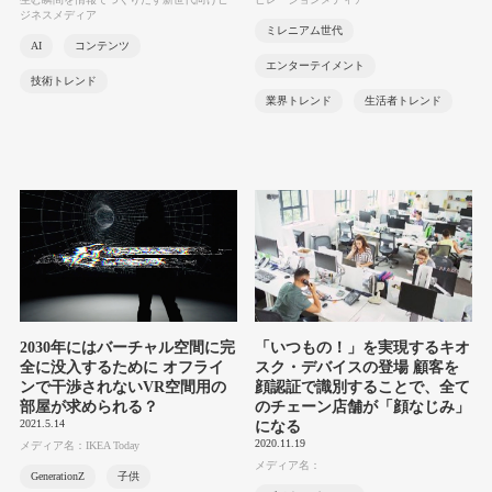
ジネスメディア
ミレニアム世代
AI
コンテンツ
エンターテイメント
技術トレンド
業界トレンド
生活者トレンド
2030年にはバーチャル空間に完
「いつもの！」を実現するキオ
全に没入するために オフライ
スク・デバイスの登場 顧客を
ンで干渉されないVR空間用の
顔認証で識別することで、全て
部屋が求められる？
のチェーン店舗が「顔なじみ」
2021.5.14
になる
2020.11.19
メディア名：IKEA Today
メディア名：
GenerationZ
子供