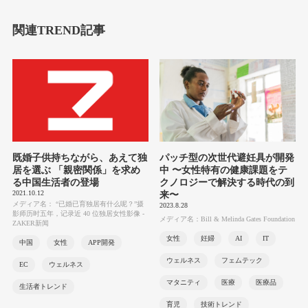
関連TREND記事
既婚子供持ちながら、あえて独
パッチ型の次世代避妊具が開発
居を選ぶ 「親密関係」を求め
中 〜女性特有の健康課題をテ
る中国生活者の登場
クノロジーで解決する時代の到
2021.10.12
来〜
メディア名： “已婚已育独居有什么呢？”摄
2023.8.28
影师历时五年，记录近 40 位独居女性影像 -
メディア名：Bill & Melinda Gates Foundation
ZAKER新闻
女性
妊婦
AI
IT
中国
女性
APP開発
ウェルネス
フェムテック
EC
ウェルネス
マタニティ
医療
医療品
生活者トレンド
育児
技術トレンド