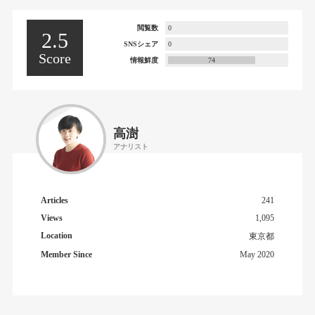
閲覧数
0
2.5
SNSシェア
0
Score
情報鮮度
74
高澍
アナリスト
Articles
241
Views
1,095
Location
東京都
Member Since
May 2020