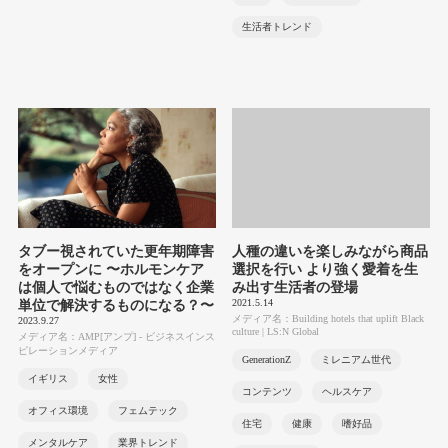
生活者トレンド
タブー視されていた更年期障害
人種の違いを楽しみながら商品
をオープンに 〜ホルモンケア
選択を行い より強く愛着を生
は個人で悩むものではなく企業
み出す生活者の登場
2021.5.14
単位で解決するものになる？〜
メディア名：Building hotels that uplift Black
2023.9.27
culture | LS:N Global
メディア名：AMP[アンプ] - ビジネスインス
ピレーションメディア
GenerationZ
ミレニアム世代
イギリス
女性
コンテンツ
ヘルスケア
オフィス環境
フェムテック
住宅
健康
嗜好品
メンタルケア
業界トレンド