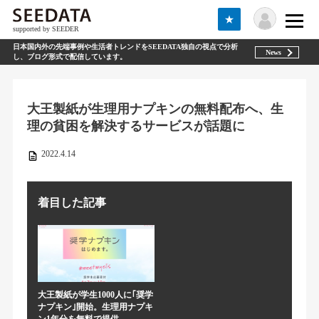
★
supported by SEEDER
日本国内外の先端事例や生活者トレンドをSEEDATA独自の視点で分析
News
し、ブログ形式で配信しています。
大王製紙が生理用ナプキンの無料配布へ、生
理の貧困を解決するサービスが話題に
2022.4.14
着目した記事
大王製紙が学生1000人に｢奨学
ナプキン｣開始。生理用ナプキ