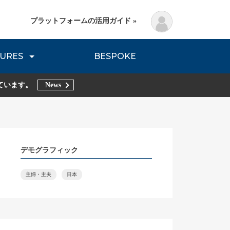
プラットフォームの活用ガイド »
URES
BESPOKE
lanning Method
DNVB REPORT
TRIBE REPORTS
ています。
News
デモグラフィック
主婦・主夫
日本