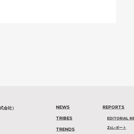
NEWS
REPORTS
株式会社）
TRIBES
EDITORIAL R
Zsレポート
TRENDS