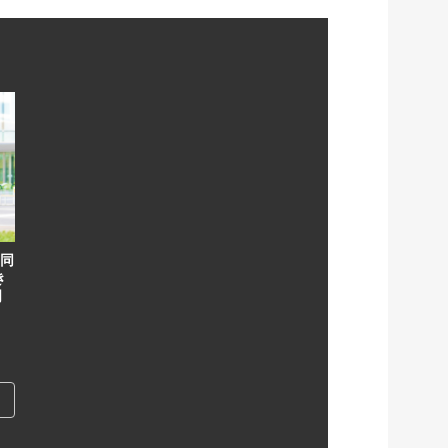
も同
き
明