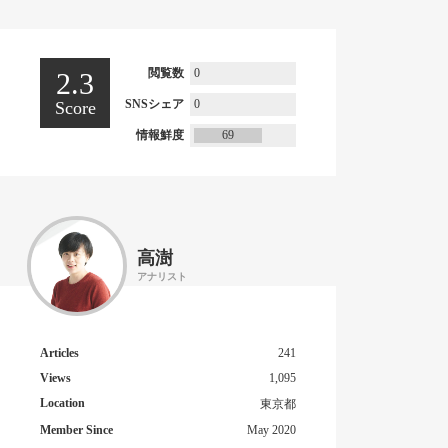
閲覧数
0
2.3
SNSシェア
0
Score
情報鮮度
69
高澍
アナリスト
Articles
241
Views
1,095
Location
東京都
Member Since
May 2020