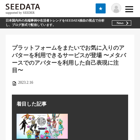
★
supported by SEEDER
日本国内外の先端事例や生活者トレンドをSEEDATA独自の視点で分析
News
し、ブログ形式で配信しています。
プラットフォームをまたいでお気に入りのア
バターを利用できるサービスが登場 〜メタバ
ースでのアバターを利用した自己表現に注
目〜
2023.2.16
着目した記事