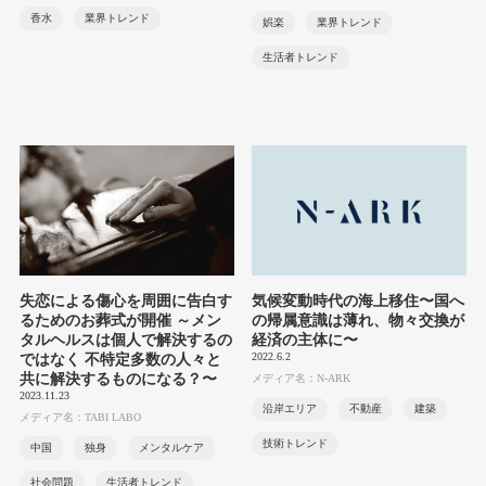
香水
業界トレンド
娯楽
業界トレンド
生活者トレンド
失恋による傷心を周囲に告白す
気候変動時代の海上移住〜国へ
るためのお葬式が開催 ～メン
の帰属意識は薄れ、物々交換が
タルヘルスは個人で解決するの
経済の主体に〜
2022.6.2
ではなく 不特定多数の人々と
共に解決するものになる？〜
メディア名：N-ARK
2023.11.23
沿岸エリア
不動産
建築
メディア名：TABI LABO
技術トレンド
中国
独身
メンタルケア
社会問題
生活者トレンド