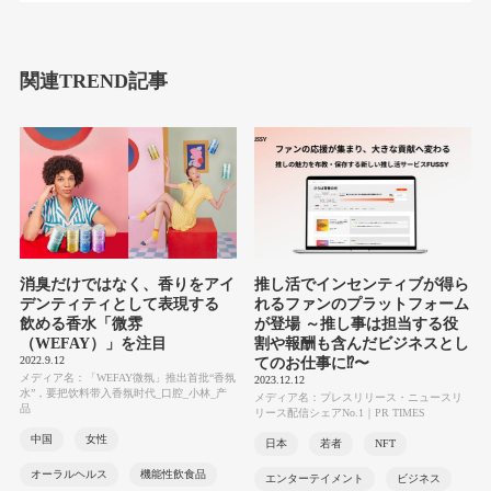
関連TREND記事
消臭だけではなく、香りをアイ
推し活でインセンティブが得ら
デンティティとして表現する
れるファンのプラットフォーム
飲める香水「微雰
が登場 ～推し事は担当する役
（WEFAY）」を注目
割や報酬も含んだビジネスとし
2022.9.12
てのお仕事に⁉〜
メディア名：「WEFAY微氛」推出首批“香氛
2023.12.12
水”，要把饮料带入香氛时代_口腔_小林_产
メディア名：プレスリリース・ニュースリ
品
リース配信シェアNo.1｜PR TIMES
中国
女性
日本
若者
NFT
オーラルヘルス
機能性飲食品
エンターテイメント
ビジネス