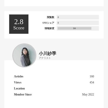
閲覧数
0
2.8
SNSシェア
0
Score
情報鮮度
84
小川紗季
アナリスト
Articles
160
Views
454
Location
Member Since
May 2022