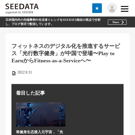
★
supported by SEEDER
日本国内外の先端事例や生活者トレンドをSEEDATA独自の視点で分析
News
し、ブログ形式で配信しています。
フィットネスのデジタル化を推進するサービ
ス「光行数字健身」が中国で登場〜Play to
EarnからFitness-as-a-Serviceへ〜
2022.8.31
着目した記事
将健身生态接入元宇宙，「光