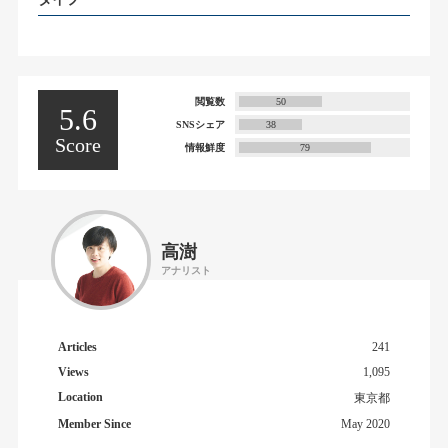
閲覧数
50
5.6
SNSシェア
38
Score
情報鮮度
79
高澍
アナリスト
Articles
241
Views
1,095
Location
東京都
Member Since
May 2020