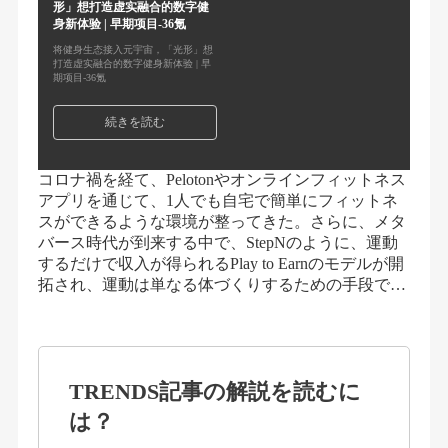
形」想打造虚实融合的数字健
身新体验 | 早期项目-36氪
将健身生态接入元宇宙，「光形」想
打造虚实融合的数字健身新体验 | 早
期项目-36氪
続きを読む
コロナ禍を経て、Pelotonやオンラインフィットネス
アプリを通じて、1人でも自宅で簡単にフィットネ
スができるような環境が整ってきた。さらに、メタ
バース時代が到来する中で、StepNのように、運動
するだけで収入が得られるPlay to Earnのモデルが開
拓され、運動は単なる体づくりするための手段で…
TRENDS記事の解説を読むに
は？