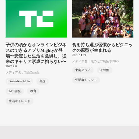
子供の頃からオンラインビジネ
食を持ち運ぶ習慣からピクニッ
スのできるアプリMightyが登
クの原型が生まれる
2020.11.24
場〜安定した生活を危惧し、従
来のキャリア形成に拘らない〜
メディア名：俺のセブ島留学PRO
2022.7.6
東南アジア
その他
メディア名：TechCrunch
生活者トレンド
Generation Alpha
美国
APP開発
教育
生活者トレンド