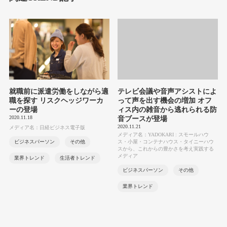
就職前に派遣労働をしながら適
テレビ会議や音声アシストによ
職を探す リスクヘッジワーカ
って声を出す機会の増加 オフ
ーの登場
ィス内の雑音から逃れられる防
2020.11.18
音ブースが登場
2020.11.21
メディア名：日経ビジネス電子版
メディア名：YADOKARI : スモールハウ
ビジネスパーソン
その他
ス・小屋・コンテナハウス・タイニーハウ
スから、これからの豊かさを考え実践する
メディア
業界トレンド
生活者トレンド
ビジネスパーソン
その他
業界トレンド