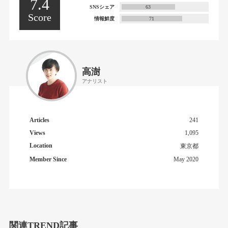
7.4
SNSシェア
63
Score
情報鮮度
71
高澍
アナリスト
Articles
241
Views
1,095
Location
東京都
Member Since
May 2020
関連TREND記事