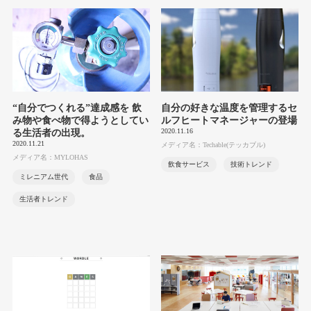
“自分でつくれる”達成感を 飲
自分の好きな温度を管理するセ
み物や食べ物で得ようとしてい
ルフヒートマネージャーの登場
2020.11.16
る生活者の出現。
2020.11.21
メディア名：Techable(テッカブル)
メディア名：MYLOHAS
飲食サービス
技術トレンド
ミレニアム世代
食品
生活者トレンド