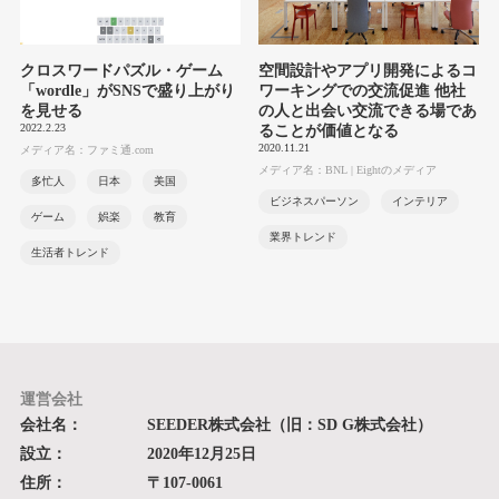
クロスワードパズル・ゲーム
空間設計やアプリ開発によるコ
「wordle」がSNSで盛り上がり
ワーキングでの交流促進 他社
を見せる
の人と出会い交流できる場であ
2022.2.23
ることが価値となる
2020.11.21
メディア名：ファミ通.com
メディア名：BNL | Eightのメディア
多忙人
日本
美国
ビジネスパーソン
インテリア
ゲーム
娯楽
教育
業界トレンド
生活者トレンド
運営会社
会社名：
SEEDER株式会社（旧：SD G株式会社）
設立：
2020年12月25日
住所：
〒107-0061