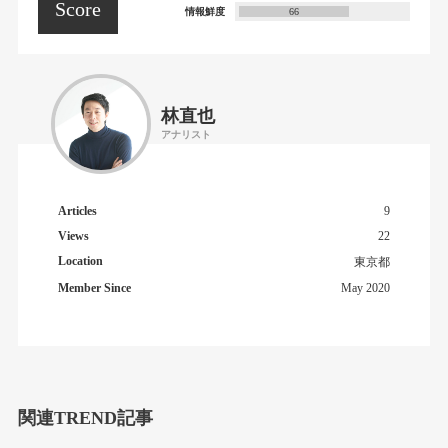
Score
情報鮮度
66
林直也
アナリスト
Articles
9
Views
22
Location
東京都
Member Since
May 2020
関連TREND記事