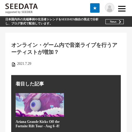
★
supported by SEEDER
日本国内外の先端事例や生活者トレンドをSEEDATA独自の視点で分析
News
し、ブログ形式で配信しています。
オンライン・ゲーム内で音楽ライブを行うア
ーティストが増加？
2021.7.29
着目した記事
Ariana Grande Kicks Off the
Fortnite Rift Tour - Aug 6 -8!