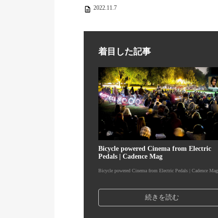
2022.11.7
着目した記事
Bicycle powered Cinema from Electric
Pedals | Cadence Mag
Bicycle powered Cinema from Electric Pedals | Cadence Mag
続きを読む