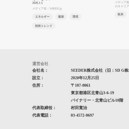
メディア名：
2026.1.5
のキャリ
メディア名：WIRED.jp
欧米
エネルギー
建築
環境
技術トレンド
運営会社
会社名：
SEEDER株式会社（旧：SD G
設立：
2020年12月25日
住所：
〒107-0061
東京都港区北青山3-6-19
バイナリー・北青山ビル10階
代表取締役：
村田寛治
代表電話：
03-4572-0697