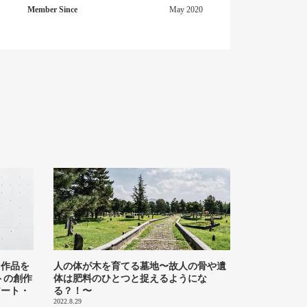
Member Since
May 2020
て作品を
人の体が木を育てる墓地〜故人の骨や遺
トの創作
体は肥料のひとつと捉えるようにな
アート・
る？！〜
2022.8.29