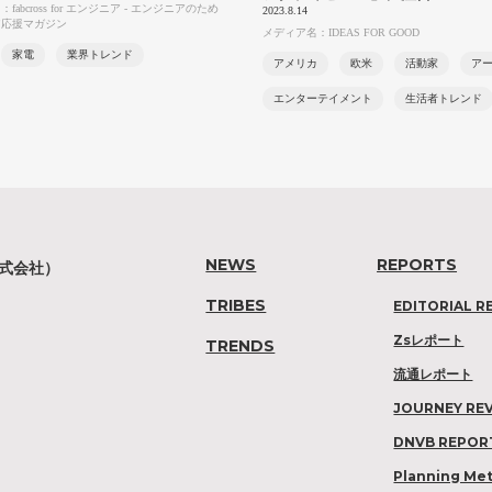
fabcross for エンジニア - エンジニアのため
2023.8.14
ア応援マガジン
メディア名：IDEAS FOR GOOD
家電
業界トレンド
アメリカ
欧米
活動家
ア
エンターテイメント
生活者トレンド
NEWS
REPORTS
株式会社）
TRIBES
EDITORIAL R
Zsレポート
TRENDS
流通レポート
JOURNEY RE
DNVB REPOR
Planning Me