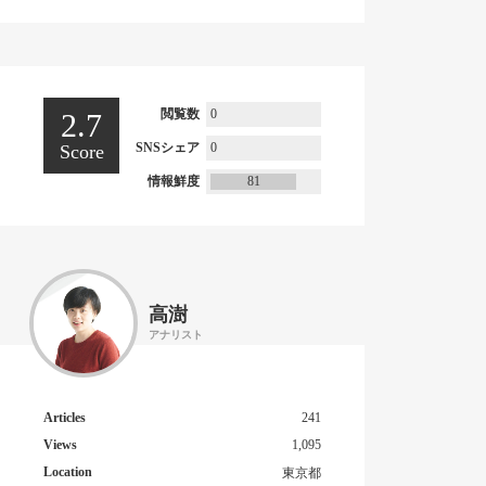
閲覧数
0
2.7
SNSシェア
0
Score
情報鮮度
81
高澍
アナリスト
Articles
241
Views
1,095
Location
東京都