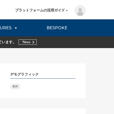
プラットフォームの活用ガイド »
URES
BESPOKE
lanning Method
DNVB REPORT
TRIBE REPORTS
ています。
News
デモグラフィック
欧州