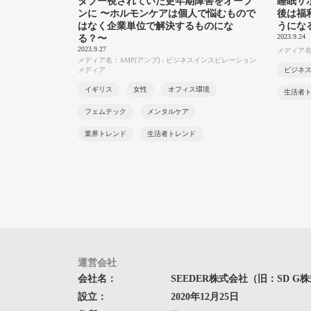
タブー視されていた更年期障害をオープ
睡眠サ
ンに 〜ホルモンケアは個人で悩むもので
後は福
はなく企業単位で解決するものにな
うにな
2023.9.24
る？〜
2023.9.27
メディア名：B
メディア名：AMP[アンプ] - ビジネスインスピレーション
メディア
ビジネ
イギリス
女性
オフィス環境
生活者
フェムテック
メンタルケア
業界トレンド
生活者トレンド
運営会社
会社名：
SEEDER株式会社（旧：SD G
設立：
2020年12月25日