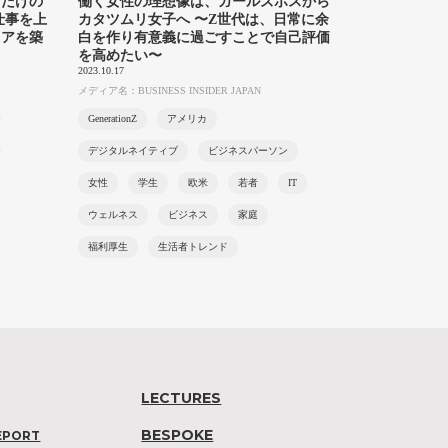
うだけの
働く女性の理想像は、ガールズボスから
仕事を上
カタツムリ女子へ 〜Z世代は、日常に余
リアを築
白を作り有意義に過ごすことで自己評価
を高めたい〜
2023.10.17
メディア名：BUSINESS INSIDER JAPAN
GenerationZ
アメリカ
デジタルネイティブ
ビジネスパーソン
女性
学生
欧米
若者
IT
ウェルネス
ビジネス
家庭
福利厚生
生活者トレンド
LECTURES
BESPOKE
EPORT