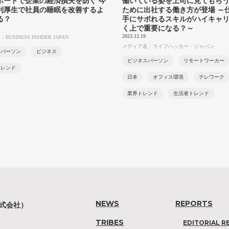
ポートで企業の経済損失を防ぐ 今
働いている姿を上司に見てもら
利厚生で社員の睡眠を改善するよ
ために出社する働き方が登場 ～
る？
手にサボれるスキルがハイキャ
く上で重要になる？～
2023.12.19
USINESS INSIDER JAPAN
メディア名：ライフハッカー・ジャパン
スパーソン
ビジネス
ビジネスパーソン
リモートワーカー
トレンド
日本
オフィス環境
テレワーク
業界トレンド
生活者トレンド
NEWS
REPORTS
株式会社）
TRIBES
EDITORIAL R