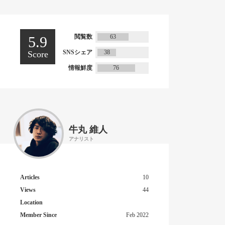
閲覧数
63
5.9
SNSシェア
38
Score
情報鮮度
76
牛丸 維人
アナリスト
Articles
10
Views
44
Location
Member Since
Feb 2022