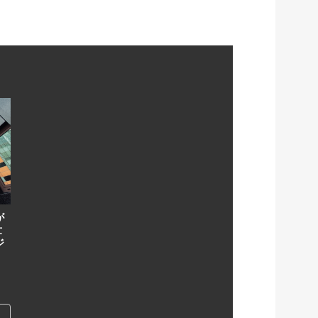
が
世
ジ