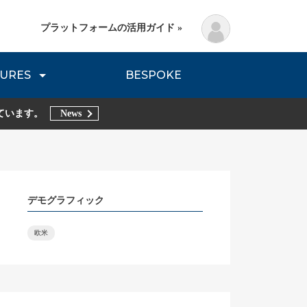
プラットフォームの活用ガイド »
URES
BESPOKE
lanning Method
DNVB REPORT
TRIBE REPORTS
ています。
News
デモグラフィック
欧米