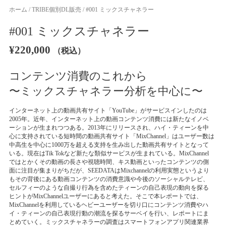
ホーム
/
TRIBE個別DL販売
/ #001 ミックスチャネラー
#001 ミックスチャネラー
¥
220,000
（税込）
コンテンツ消費のこれから
〜ミックスチャネラー分析を中心に〜
インターネット上の動画共有サイト「YouTube」がサービスインしたのは
2005年。近年、インターネット上の動画コンテンツ消費には新たなイノベ
ーションが生まれつつある。2013年にリリースされ、ハイ・ティーンを中
心に支持されている短時間の動画共有サイト「MixChannel」はユーザー数は
中高生を中心に1000万を超える支持を生み出した動画共有サイトとなって
いる。現在はTik Tokなど新たな類似サービスが生まれている。MixChannel
ではとかくその動画の長さや視聴時間、キス動画といったコンテンツの側
面に注目が集まりがちだが、SEEDATAはMixchannelの利用実態というより
もその背後にある動画コンテンツの消費意識や今後のソーシャルテレビ、
セルフィーのような自撮り行為を含めたティーンの自己表現の動向を探る
ヒントがMixChannelユーザーにあると考えた。そこで本レポートでは、
MixChannelを利用しているヘビーユーザーを切り口にコンテンツ消費やハ
イ・ティーンの自己表現行動の潮流を探るサーベイを行い、レポートにま
とめていく。ミックスチャネラーの調査はスマートフォンアプリ関連業界