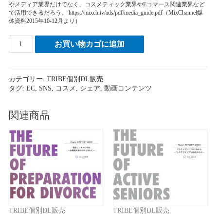
やメディア業界だけでなく、コスメティック業界やEコマース関連業界など
で活用できるだろう。 https://mixch.tv/ads/pdf/media_guide.pdf（MixChannel媒
体資料2015年10-12月より）
#001
お買い物カゴに追加
ミ
ッ
ク
カテゴリー:
TRIBE個別DL販売
ス
タグ:
EC
,
SNS
,
コスメ
,
シェア
,
動画コンテンツ
チ
ャ
ネ
関連商品
ラ
ー
個
TRIBE個別DL販売
TRIBE個別DL販売