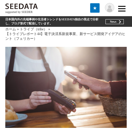
★
supported by SEEDER
日本国内外の先端事例や生活者トレンドをSEEDATA独自の視点で分析
News
し、ブログ形式で配信しています。
ホーム
トライブ（tribe）
【トライブレポート44】電子決済系新規事業、新サービス開発アイデアのヒ
ント（フェリカー）