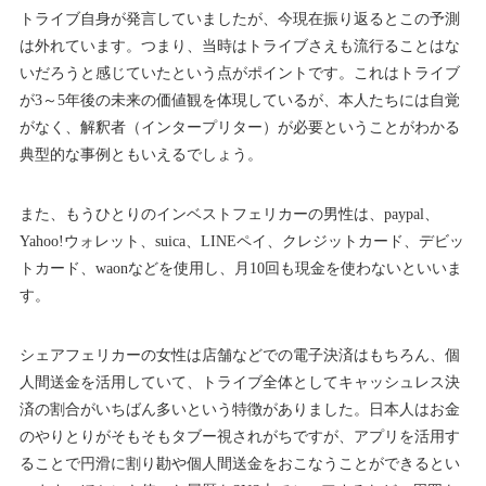
トライブ自身が発言していましたが、今現在振り返るとこの予測
は外れています。つまり、当時はトライブさえも流行ることはな
いだろうと感じていたという点がポイントです。これはトライブ
が3～5年後の未来の価値観を体現しているが、本人たちには自覚
がなく、解釈者（インタープリター）が必要ということがわかる
典型的な事例ともいえるでしょう。
また、もうひとりのインベストフェリカーの男性は、paypal、
Yahoo!ウォレット、suica、LINEペイ、クレジットカード、デビッ
トカード、waonなどを使用し、月10回も現金を使わないといいま
す。
シェアフェリカーの女性は店舗などでの電子決済はもちろん、個
人間送金を活用していて、トライブ全体としてキャッシュレス決
済の割合がいちばん多いという特徴がありました。日本人はお金
のやりとりがそもそもタブー視されがちですが、アプリを活用す
ることで円滑に割り勘や個人間送金をおこなうことができるとい