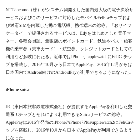
NTTdocomo（株）がシステム開発をした国内最大級の電子決済サ
ービスおよびこのサービスに対応したモバイルFeliCaチップおよ
び対応SIMを内蔵した携帯電話機、携帯端末の総称。「おサイフ
ケータイ」で提供されるサービスは、Edyをはじめとした電子マ
ネー、各種会員証、量販店のポイントカード、鉄道やバス・旅客
機の乗車券（乗車カード）・航空券、クレジットカードとしての
利用など多岐にわたる。近年ではiPhone、applewatchにFeliCaチッ
プを搭載し、2016年10月から日本でApplePay、2016年12月からは
日本国内でAndroid向けのAndroidPayが利用できるようになった。
iPhone suica
JR（東日本旅客鉄道株式会社）が提供するApplePayを利用した交
通系ICチップとそれにより利用できるSuicaサービスの総称。
ApplePayは2016年発売のiPhone7/iPhone7Plus/applewatch2にFeliCaチ
ップを搭載し、2016年10月から日本でApplePayが利用できるよう
になった。