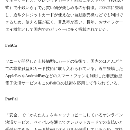
マネーサービス。クレジットカードと同様にポストペイ（後払い
式）で小銭いらずでお買い物が楽しめるのが特徴。2005年に登場
し、通常クレジットカードが使えない自動販売機などでも利用で
きるため、使える幅が広く、普及率が高い。長年、おサイフケー
タイ機能として国内でのガラケーに多く搭載されていた。
FeliCa
ソニーが開発した非接触型ICカードの技術で、国内のほとんど全
ての非接触型ICカード技術に取り入れられている。近年登場した
ApplePayやAndroidPayなどのスマートフォンを利用した非接触型
電子決済サービスもこのFeliCaの技術を応用して作られている。
PayPal
「安全」で「かんたん」をキャッチコピーにしているオンライン
決済サービス。ペイパルを通じてクレジットカードでの支払いと
受付ができる。カード情報はペイパルが保護しているため、支払