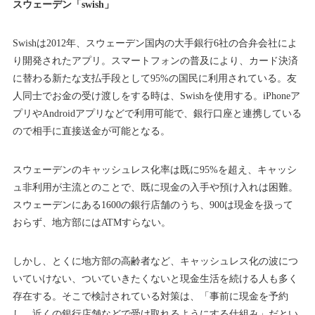
スウェーデン「swish」
Swishは2012年、スウェーデン国内の大手銀行6社の合弁会社によ
り開発されたアプリ。スマートフォンの普及により、カード決済
に替わる新たな支払手段として95%の国民に利用されている。友
人同士でお金の受け渡しをする時は、Swishを使用する。iPhoneア
プリやAndroidアプリなどで利用可能で、銀行口座と連携している
ので相手に直接送金が可能となる。
スウェーデンのキャッシュレス化率は既に95%を超え、キャッシ
ュ非利用が主流とのことで、既に現金の入手や預け入れは困難。
スウェーデンにある1600の銀行店舗のうち、900は現金を扱って
おらず、地方部にはATMすらない。
しかし、とくに地方部の高齢者など、キャッシュレス化の波につ
いていけない、ついていきたくないと現金生活を続ける人も多く
存在する。そこで検討されている対策は、「事前に現金を予約
し、近くの銀行店舗などで受け取れるようにする仕組み」だとい