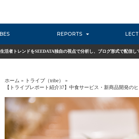
BES
REPORTS
LECT
介
流通レポート
JOURNEY REVIEW
P
生活者トレンドをSEEDATA独自の視点で分析し、ブログ形式で配信し
ホーム
トライブ（tribe）
【トライブレポート紹介37】中食サービス・新商品開発の