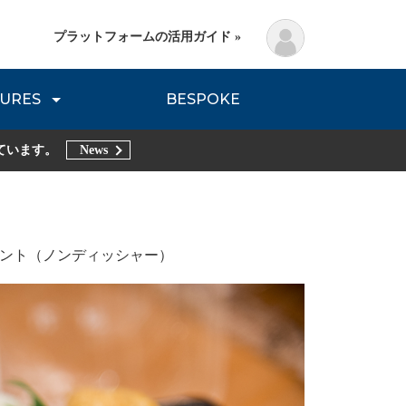
プラットフォームの活用ガイド »
URES
BESPOKE
lanning Method
DNVB REPORT
TRIBE REPORTS
ています。
News
ヒント（ノンディッシャー）