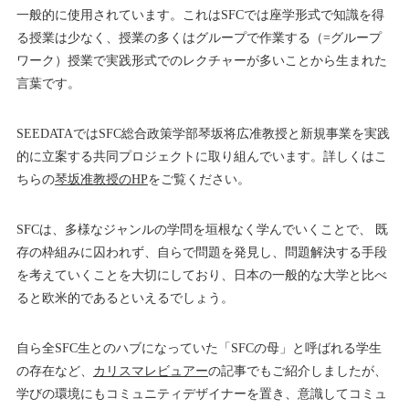
一般的に使用されています。これはSFCでは座学形式で知識を得
る授業は少なく、授業の多くはグループで作業する（=グループ
ワーク）授業で実践形式でのレクチャーが多いことから生まれた
言葉です。
SEEDATAではSFC総合政策学部琴坂将広准教授と新規事業を実践
的に立案する共同プロジェクトに取り組んでいます。詳しくはこ
ちらの
琴坂准教授のHP
をご覧ください。
SFCは、多様なジャンルの学問を垣根なく学んでいくことで、 既
存の枠組みに囚われず、自らで問題を発見し、問題解決する手段
を考えていくことを大切にしており、日本の一般的な大学と比べ
ると欧米的であるといえるでしょう。
自ら全SFC生とのハブになっていた「SFCの母」と呼ばれる学生
の存在など、
カリスマレビュアー
の記事でもご紹介しましたが、
学びの環境にもコミュニティデザイナーを置き、意識してコミュ