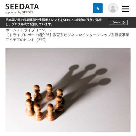
★
supported by SEEDER
日本国内外の先端事例や生活者トレンドをSEEDATA独自の視点で分析
News
し、ブログ形式で配信しています。
ホーム
トライブ（tribe）
【トライブレポート紹介36】教育系ビジネスやインターンシップ系新規事業
アイデアのヒント（SFC）