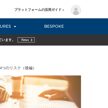
プラットフォームの活用ガイド »
URES
BESPOKE
lanning Method
DNVB REPORT
TRIBE REPORTS
ています。
News
4つのリスク（後編）