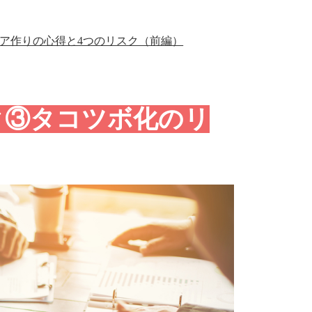
ア作りの心得と4つのリスク（前編）
ク③タコツボ化のリ