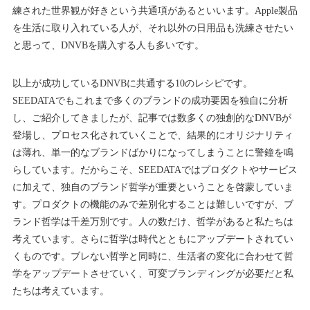
練された世界観が好きという共通項があるといいます。Apple製品
を生活に取り入れている人が、それ以外の日用品も洗練させたい
と思って、DNVBを購入する人も多いです。
以上が成功しているDNVBに共通する10のレシピです。
SEEDATAでもこれまで多くのブランドの成功要因を独自に分析
し、ご紹介してきましたが、記事では数多くの独創的なDNVBが
登場し、プロセス化されていくことで、結果的にオリジナリティ
は薄れ、単一的なブランドばかりになってしまうことに警鐘を鳴
らしています。だからこそ、SEEDATAではプロダクトやサービス
に加えて、独自のブランド哲学が重要ということを啓蒙していま
す。プロダクトの機能のみで差別化することは難しいですが、ブ
ランド哲学は千差万別です。人の数だけ、哲学があると私たちは
考えています。さらに哲学は時代とともにアップデートされてい
くものです。ブレない哲学と同時に、生活者の変化に合わせて哲
学をアップデートさせていく、可変ブランディングが必要だと私
たちは考えています。