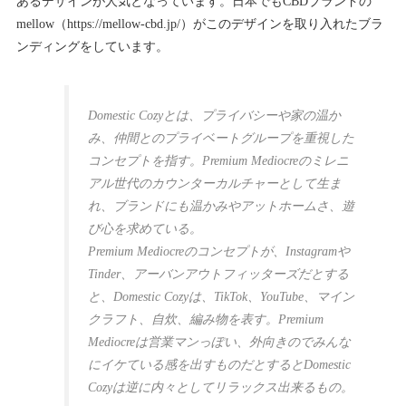
あるデザインが人気となっています。日本でもCBDブランドの
mellow（https://mellow-cbd.jp/）がこのデザインを取り入れたブラ
ンディングをしています。
Domestic Cozyとは、プライバシーや家の温か
み、仲間とのプライベートグループを重視した
コンセプトを指す。Premium Mediocreのミレニ
アル世代のカウンターカルチャーとして生ま
れ、ブランドにも温かみやアットホームさ、遊
び心を求めている。
Premium Mediocreのコンセプトが、Instagramや
Tinder、アーバンアウトフィッターズだとする
と、Domestic Cozyは、TikTok、YouTube、マイン
クラフト、自炊、編み物を表す。Premium
Mediocreは営業マンっぽい、外向きのでみんな
にイケている感を出すものだとするとDomestic
Cozyは逆に内々としてリラックス出来るもの。