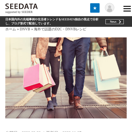
★
supported by SEEDER
日本国内外の先端事例や生活者トレンドをSEEDATA独自の視点で分析
News
し、ブログ形式で配信しています。
ホーム
DNVB
海外で話題のD2C・DNVBレシピ