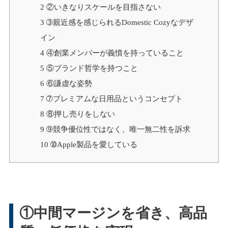
2
②いきなりスケールを目指さない
3
➂親近感を感じられるDomestic Cozyなデザ
イン
4
④創業メンバーが義憤を持っていること
5
⑤ブランド哲学を持つこと
6
⑥謙虚な姿勢
7
➆プレミアムな日用品というコンセプト
8
⑧押し売りをしない
9
➈競争優位性ではなく、唯一無二性を訴求
10
➉Apple製品を愛している
①中間マージンを省き、高品