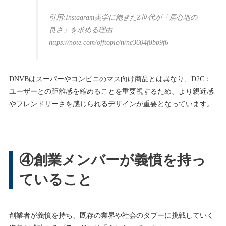
引用:Instagram美学に飽きたZ世代が「居心地の
良さ」を求める理由
https://note.com/offtopic/n/nc3604f8bb9f6
DNVBはスーパーやコンビニのマス向け商品とは異なり、D2C：
ユーザーとの距離感を縮めることを重要視するため、より親近感
やフレンドリーさを感じられるデザインが重要となっています。
④創業メンバーが義憤を持っ
ていること
創業者が義憤を持ち、既存の業界や社会のタブーに挑戦していく