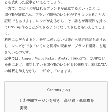
とを皮肉った記事といえるでしょう。
一方で、コピペと呼ばれるブランドが乱立するということは、
DNVBが研究され、ブランド開発のレシピができつつあることの
証明でもあります。レシピがあるからこそ、誰もが再現性を持っ
てDNVBを作ることができるようになってきたともいえるでしょ
う。
料理になぞらえると、最初は何もない状態から試行錯誤を繰り返
し、レシピができていくのと同様の現象が、ブランド開発にも起
きているのです。
記事では、Casper、Warby Parker、AWAY、HARRY’S、QUIPなど
を例にあげ、成功しているDNVBのレシピを10個程度、SEEDATA
の解釈を加えながら、ご紹介していきます。
Contents
[
hide
]
1
①中間マージンを省き、高品質・低価格を
実現