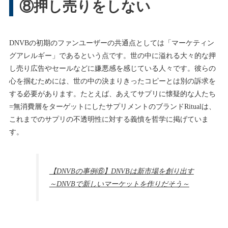
⑧押し売りをしない
DNVBの初期のファンユーザーの共通点としては「マーケティン
グアレルギー」であるという点です。世の中に溢れる大々的な押
し売り広告やセールなどに嫌悪感を感じている人々です。彼らの
心を掴むためには、世の中の決まりきったコピーとは別の訴求を
する必要があります。たとえば、あえてサプリに懐疑的な人たち
=無消費層をターゲットにしたサプリメントのブランドRitualは、
これまでのサプリの不透明性に対する義憤を哲学に掲げていま
す。
【DNVBの事例⑥】DNVBは新市場を創り出す
～DNVBで新しいマーケットを作りだそう～