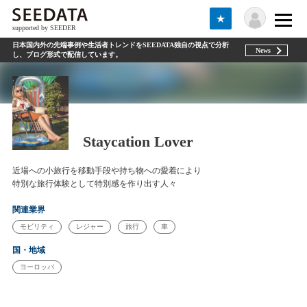
★
supported by SEEDER
日本国内外の先端事例や生活者トレンドをSEEDATA独自の視点で分析
News
し、ブログ形式で配信しています。
Staycation Lover
近場への小旅行を移動手段や持ち物への愛着により
特別な旅行体験として特別感を作り出す人々
関連業界
モビリティ
レジャー
旅行
車
国・地域
ヨーロッパ