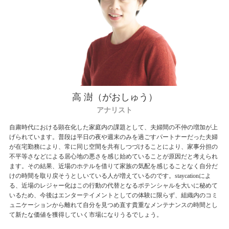
高 澍（がおしゅう）
アナリスト
自粛時代における顕在化した家庭内の課題として、夫婦間の不仲の増加が上
げられています。普段は平日の夜や週末のみを過ごすパートナーだった夫婦
が在宅勤務により、常に同じ空間を共有しつづけることにより、家事分担の
不平等さなどによる居心地の悪さを感じ始めていることが原因だと考えられ
ます。その結果、近場のホテルを借りて家族の気配を感じることなく自分だ
けの時間を取り戻そうとしいている人が増えているのです。staycationによ
る、近場のレジャー化はこの行動の代替となるポテンシャルを大いに秘めて
いるため、今後はエンターテイメントとしての体験に限らず、組織内のコミ
ュニケーションから離れて自分を見つめ直す貴重なメンテナンスの時間とし
て新たな価値を獲得していく市場になりうるでしょう。