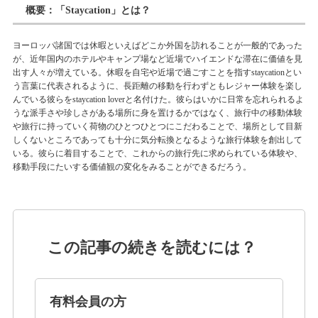
概要：「Staycation」とは？
ヨーロッパ諸国では休暇といえばどこか外国を訪れることが一般的であった
が、近年国内のホテルやキャンプ場など近場でハイエンドな滞在に価値を見
出す人々が増えている。休暇を自宅や近場で過ごすことを指すstaycationとい
う言葉に代表されるように、長距離の移動を行わずともレジャー体験を楽し
んでいる彼らをstaycation loverと名付けた。彼らはいかに日常を忘れられるよ
うな派手さや珍しさがある場所に身を置けるかではなく、旅行中の移動体験
や旅行に持っていく荷物のひとつひとつにこだわることで、場所として目新
しくないところであっても十分に気分転換となるような旅行体験を創出して
いる。彼らに着目することで、これからの旅行先に求められている体験や、
移動手段にたいする価値観の変化をみることができるだろう。
この記事の続きを読むには？
有料会員の方