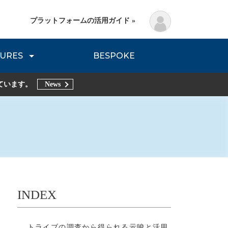
プラットフォームの活用ガイド »
URES
BESPOKE
lanning Method
DNVB REPORT
TRIBE REPORTS
ています。
News
INDEX
トライブの調査から得られる示唆と活用