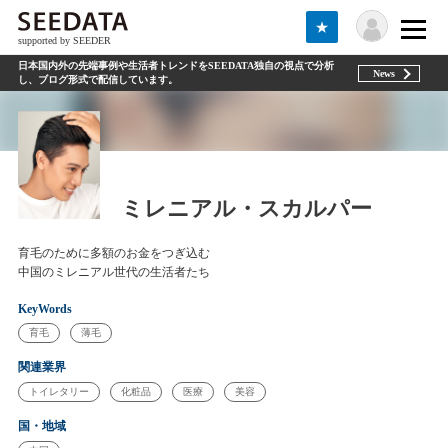
★
supported by SEEDER
日本国内外の先端事例や生活者トレンドをSEEDATA独自の視点で分析
News
し、ブログ形式で配信しています。
ミレニアル・スカルパー
育毛のために多額のお金をつぎ込む
中国のミレニアル世代の生活者たち
KeyWords
育毛
薄毛
関連業界
トイレタリー
化粧品
医療
美容
国・地域