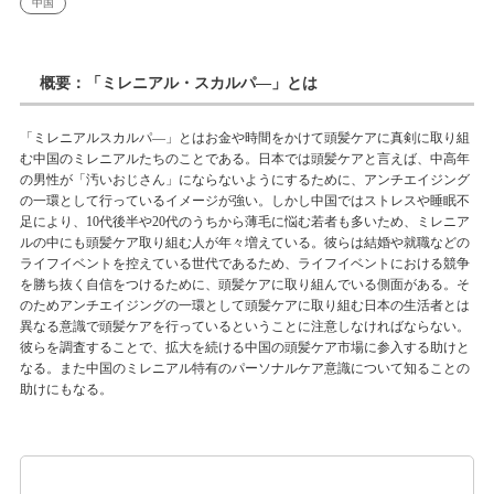
中国
概要：「ミレニアル・スカルパ―」とは
「ミレニアルスカルパ―」とはお金や時間をかけて頭髪ケアに真剣に取り組
む中国のミレニアルたちのことである。日本では頭髪ケアと言えば、中高年
の男性が「汚いおじさん」にならないようにするために、アンチエイジング
の一環として行っているイメージが強い。しかし中国ではストレスや睡眠不
足により、10代後半や20代のうちから薄毛に悩む若者も多いため、ミレニア
ルの中にも頭髪ケア取り組む人が年々増えている。彼らは結婚や就職などの
ライフイベントを控えている世代であるため、ライフイベントにおける競争
を勝ち抜く自信をつけるために、頭髪ケアに取り組んでいる側面がある。そ
のためアンチエイジングの一環として頭髪ケアに取り組む日本の生活者とは
異なる意識で頭髪ケアを行っているということに注意しなければならない。
彼らを調査することで、拡大を続ける中国の頭髪ケア市場に参入する助けと
なる。また中国のミレニアル特有のパーソナルケア意識について知ることの
助けにもなる。