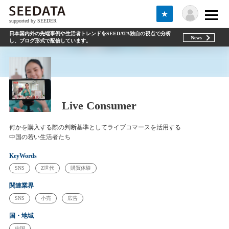
★
supported by SEEDER
日本国内外の先端事例や生活者トレンドをSEEDATA独自の視点で分析
News
し、ブログ形式で配信しています。
Live Consumer
何かを購入する際の判断基準としてライブコマースを活用する
中国の若い生活者たち
KeyWords
SNS
Z世代
購買体験
関連業界
SNS
小売
広告
国・地域
中国