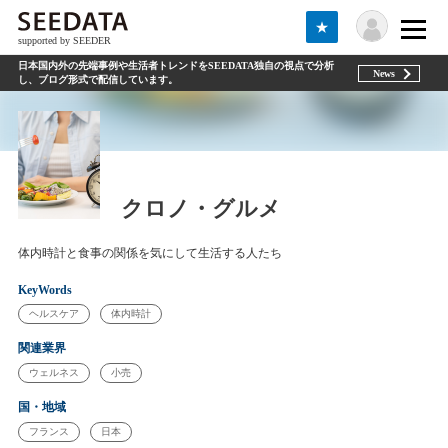
★
supported by SEEDER
日本国内外の先端事例や生活者トレンドをSEEDATA独自の視点で分析
News
し、ブログ形式で配信しています。
クロノ・グルメ
体内時計と食事の関係を気にして生活する人たち
KeyWords
ヘルスケア
体内時計
関連業界
ウェルネス
小売
国・地域
フランス
日本