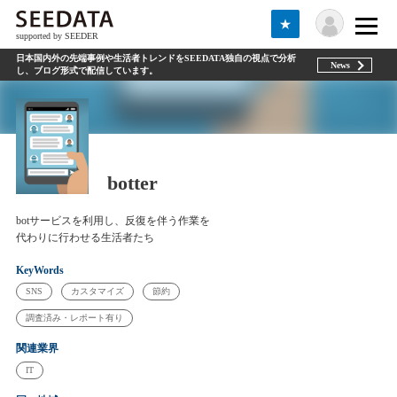
★
supported by SEEDER
日本国内外の先端事例や生活者トレンドをSEEDATA独自の視点で分析
News
し、ブログ形式で配信しています。
botter
botサービスを利用し、反復を伴う作業を
代わりに行わせる生活者たち
KeyWords
SNS
カスタマイズ
節約
調査済み・レポート有り
関連業界
IT