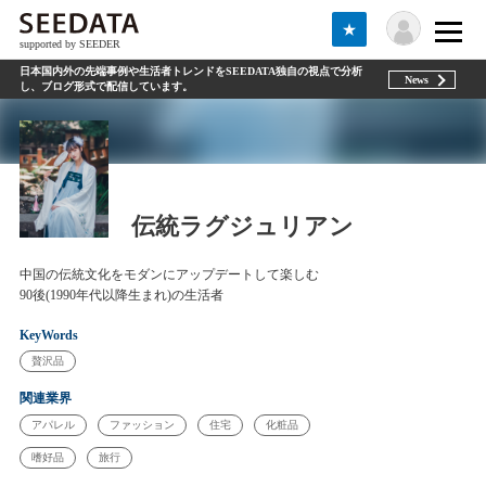
★
supported by SEEDER
日本国内外の先端事例や生活者トレンドをSEEDATA独自の視点で分析
News
し、ブログ形式で配信しています。
伝統ラグジュリアン
中国の伝統文化をモダンにアップデートして楽しむ
90後(1990年代以降生まれ)の生活者
KeyWords
贅沢品
関連業界
アパレル
ファッション
住宅
化粧品
嗜好品
旅行