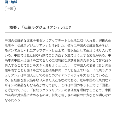
国・地域
中国
概要：「伝統ラグジュリアン」とは？
中国の伝統的な文化をモダンにアップデートし生活に取り入れる、90後の生
活者を「
伝統ラグジュリアン
」と名付けた。彼らは中国の伝統文化を学び、
モダンでおしゃれにアップデートした上で、贅沢品として生活に取り入れて
いる。中国では見た目や行動で自分の面子を立てようとする文化がある。中
高年の中国人は面子を立てるために理想的な成功者像の真似をして贅沢品を
購入することで自分を大きく見せようとした。一方中国人の若者は自分の個
性を表すことも面子を立てる必須条件の一つだと捉えている。「
伝統ラグジ
ュリアン
」は中国人としての自分のアイデンティティを大切にしているた
め、伝統的な贅沢品を取り入れた人たちなのである。近年中国の伝統的なデ
ザインの製品を好む若者が増えており、これは中国のネット上では「国潮」
と呼ばれている。「
伝統ラグジュリアン
」の価値観を理解することで、中国
の若者の贅沢品に求めるものや、伝統と新しさの融合の仕方などが明らかに
なるだろう。