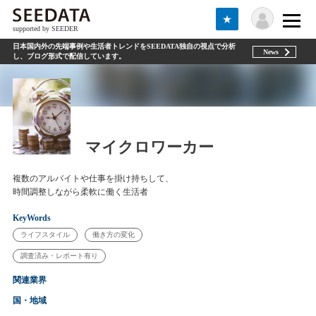
★
supported by SEEDER
日本国内外の先端事例や生活者トレンドをSEEDATA独自の視点で分析
News
し、ブログ形式で配信しています。
マイクロワーカー
複数のアルバイトや仕事を掛け持ちして、
時間調整しながら柔軟に働く生活者
KeyWords
ライフスタイル
働き方の変化
調査済み・レポート有り
関連業界
国・地域