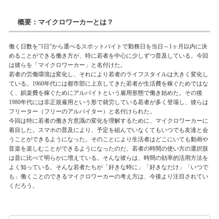
概要：マイクロワーカーとは？
働く日数を”1日”から選べるスポットバイトで勤務日を当日～1ヶ月以内に決
めることができる働き方が、特に若者を中心に少しずつ普及している。今回
は彼らを「マイクロワーカー」と名付けた。
若者の労働環境は変化し、それにより若者のライフスタイルは大きく変化し
ている。1960年代には都市部に上京してきた若者が生活費を稼ぐためではな
く、娯楽費を稼ぐためにアルバイトという雇用形態で働き始めた。その後
1980年代には非正規雇用という形で就労している若者が多く登場し、彼らは
フリーター（フリーのアルバイター）と名付けられた。
今回は特に若者の働き方意識の変化を理解するために、マイクロワーカーに
着目した。スマホの普及により、予定を組んでいなくてもいつでも友達と会
うことができるようになった。そのことにより生活者はどこにいても動画や
音楽を楽しむことができるようになったのだ。若者の時間の使い方の選択肢
は昔に比べて明らかに増えている。そんな彼らは、時間の効率的活用方法を
よく知っている。そんな若者たちが「好きな時に」「好きなだけ」「いつで
も」働くことのできるマイクロワーカーの考え方は、今後より注目されてい
くだろう。