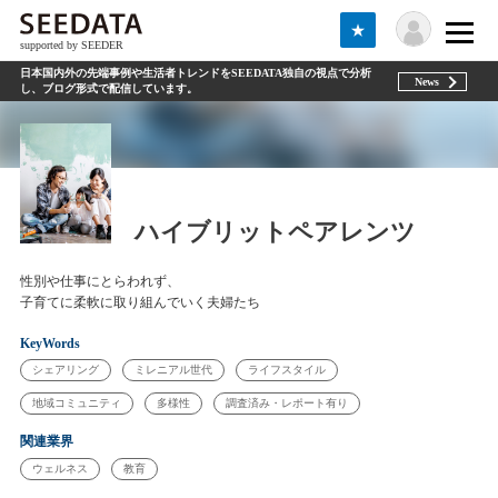
★
supported by SEEDER
日本国内外の先端事例や生活者トレンドをSEEDATA独自の視点で分析
News
し、ブログ形式で配信しています。
ハイブリットペアレンツ
性別や仕事にとらわれず、
子育てに柔軟に取り組んでいく夫婦たち
KeyWords
シェアリング
ミレニアル世代
ライフスタイル
地域コミュニティ
多様性
調査済み・レポート有り
関連業界
ウェルネス
教育