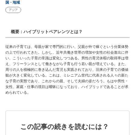
国・地域
アジア
概要：ハイブリットペアレンツとは？
従来の子育ては、母親が家で専門的に行い、父親が外で稼ぐという分業体勢
の上で行われてきた。しかし、近年共働き世帯の増加や女性の社会進出に伴
い、こういった子育の常識は変化しつつある。男性の育児休暇の取得率は増
え、フリーランスとして働きながら子育も行う若い親が増えている。また、
周りの人を積極的に巻き込んだ育児も実践されており、旧来の子育ての価値
観が大きく変化している。これは、ミレニアム世代に代表される人々の新た
な子育の実態であり、これからの親、そして夫婦の姿だろう。もはや男性・
女性、家庭・仕事の境目は曖昧になっており、ハイブリッドであることが求
められている。
この記事の続きを読むには？