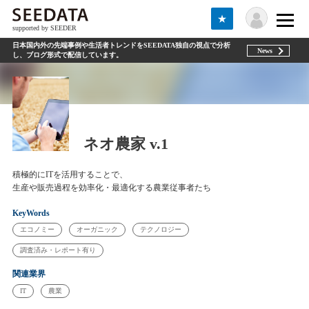
★
supported by SEEDER
日本国内外の先端事例や生活者トレンドをSEEDATA独自の視点で分析
News
し、ブログ形式で配信しています。
ネオ農家 v.1
積極的にITを活用することで、
生産や販売過程を効率化・最適化する農業従事者たち
KeyWords
エコノミー
オーガニック
テクノロジー
調査済み・レポート有り
関連業界
IT
農業