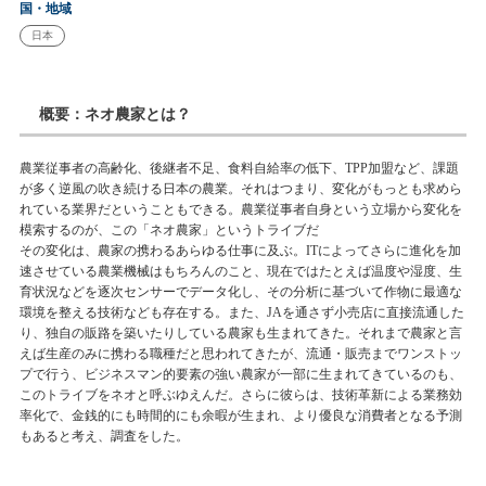
国・地域
日本
概要：ネオ農家とは？
農業従事者の高齢化、後継者不足、食料自給率の低下、TPP加盟など、課題
が多く逆風の吹き続ける日本の農業。それはつまり、変化がもっとも求めら
れている業界だということもできる。農業従事者自身という立場から変化を
模索するのが、この「ネオ農家」というトライブだ
その変化は、農家の携わるあらゆる仕事に及ぶ。ITによってさらに進化を加
速させている農業機械はもちろんのこと、現在ではたとえば温度や湿度、生
育状況などを逐次センサーでデータ化し、その分析に基づいて作物に最適な
環境を整える技術なども存在する。また、JAを通さず小売店に直接流通した
り、独自の販路を築いたりしている農家も生まれてきた。それまで農家と言
えば生産のみに携わる職種だと思われてきたが、流通・販売までワンストッ
プで行う、ビジネスマン的要素の強い農家が一部に生まれてきているのも、
このトライブをネオと呼ぶゆえんだ。さらに彼らは、技術革新による業務効
率化で、金銭的にも時間的にも余暇が生まれ、より優良な消費者となる予測
もあると考え、調査をした。