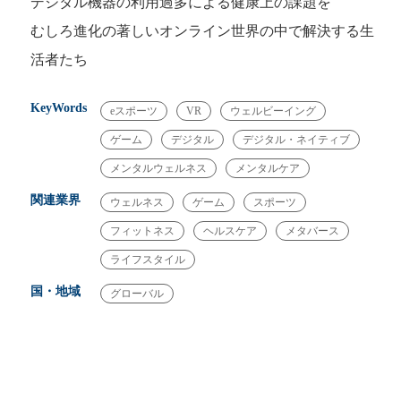
デジタル機器の利用過多による健康上の課題を
むしろ進化の著しいオンライン世界の中で解決する生
活者たち
KeyWords
eスポーツ
VR
ウェルビーイング
ゲーム
デジタル
デジタル・ネイティブ
メンタルウェルネス
メンタルケア
関連業界
ウェルネス
ゲーム
スポーツ
フィットネス
ヘルスケア
メタバース
ライフスタイル
国・地域
グローバル