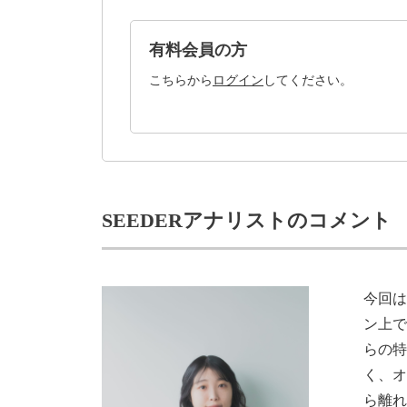
有料会員の方
こちらから
ログイン
してください。
SEEDERアナリストのコメント
今回
ン上
らの
く、
ら離