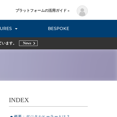
プラットフォームの活用ガイド »
URES
BESPOKE
lanning Method
DNVB REPORT
TRIBE REPORTS
ています。
News
INDEX
概要：デジタルヒーラーとは？