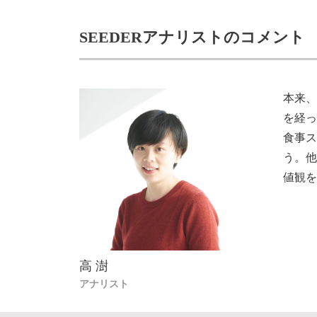
SEEDERアナリストのコメント
本来
を経
食事
う。
値観
高 澍
アナリスト