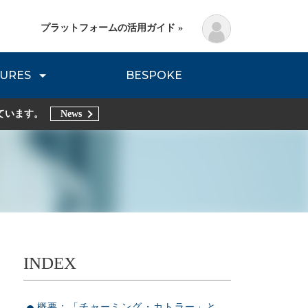
プラットフォームの活用ガイド »
URES
BESPOKE
lanning Method
DNVB REPORT
TRIBE REPORTS
ています。
News
INDEX
概要：「チャーミング・カトラー」と