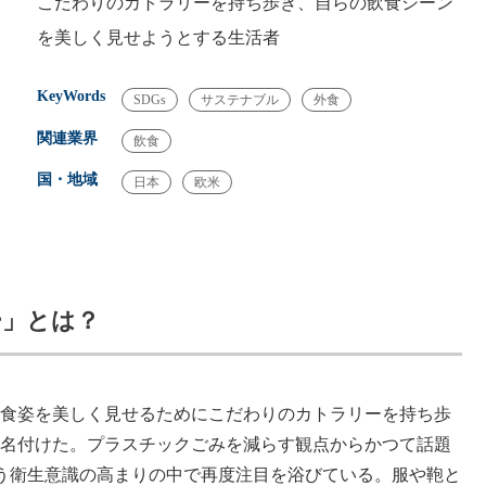
こだわりのカトラリーを持ち歩き、自らの飲食シーン
を美しく見せようとする生活者
KeyWords
SDGs
サステナブル
外食
関連業界
飲食
国・地域
日本
欧米
ー」とは？
食姿を美しく見せるためにこだわりのカトラリーを持ち歩
名付けた。プラスチックごみを減らす観点からかつて話題
に伴う衛生意識の高まりの中で再度注目を浴びている。服や鞄と