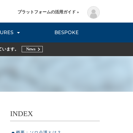
プラットフォームの活用ガイド »
URES
BESPOKE
lanning Method
DNVB REPORT
TRIBE REPORTS
ています。
News
INDEX
概要：ソロ介護とは？