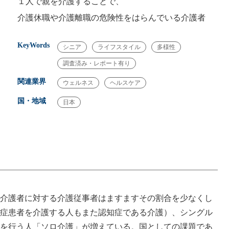
１人で親を介護することで、
介護休職や介護離職の危険性をはらんでいる介護者
KeyWords
シニア
ライフスタイル
多様性
調査済み・レポート有り
関連業界
ウェルネス
ヘルスケア
国・地域
日本
介護者に対する介護従事者はますますその割合を少なくし
症患者を介護する人もまた認知症である介護）、シングル
を行う人「ソロ介護」が増えている。国としての課題であ