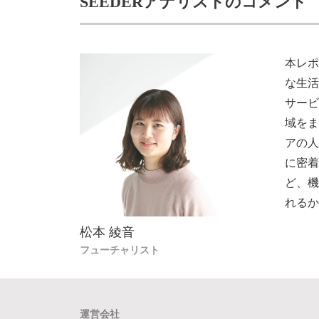
SEEDERアナリストのコメント
本レ
な生
サー
域を
アの
に密
ど、
れる
松本 綾音
フューチャリスト
運営会社