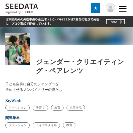
★
supported by SEEDER
日本国内外の先端事例や生活者トレンドをSEEDATA独自の視点で分析
News
し、ブログ形式で配信しています。
ジェンダー・クリエイティン
グ・ペアレンツ
子ども自身に自分のジェンダーを
決めさせるノンバイナリーの親たち
KeyWords
ファッション
子育て
教育
自己表現
関連業界
ファッション
ライフスタイル
教育