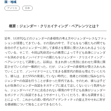
国・地域
アメリカ
日本
概要：ジェンダー・クリエイティング・ペアレンツとは？
近年、LGBTQなどのジェンダーの多様性の考え方やジェンダーレスなファッ
ションが浸透してきている。その流れの中で、子どもをもつ親たちの間でも
自分の子どものジェンダーに対して多様さを寛容に受け入れられるようにな
っている。そこで、今回は乳幼児からの教育によって子ども自身にジェンダ
ーを決めさせるノンバイナリーの親たちをジェンダー・クリエイティング・
ペアレンツとして調査した。以前は、生まれ持った性別に合わせた環境に限
定させていくのが一般的だった。だが、ジェンダーの多様性が受け入れられ
ていくことで、ノンバイナリーとして生きる親世代の割合も増えていくだろ
う。彼らは、まだSNSの発達していない時代に、他者との比較に悩みながら
ジェンダーの自認を行うことが多かった世代である。そのため、彼らは子ど
もが自身のジェンダー自認をネガティブに捉えてほしくないという気持ちか
ら、ジェンダーバイアスに左右されない環境の中で子ども自身がジェンダー
をポジティブに自認できるようサポートしていくだろう。
彼
らを調査するこ
とによって、これからの若い世代のアイデンティティの捉え方やそれに対す
る価値観について知ることができるだろう。