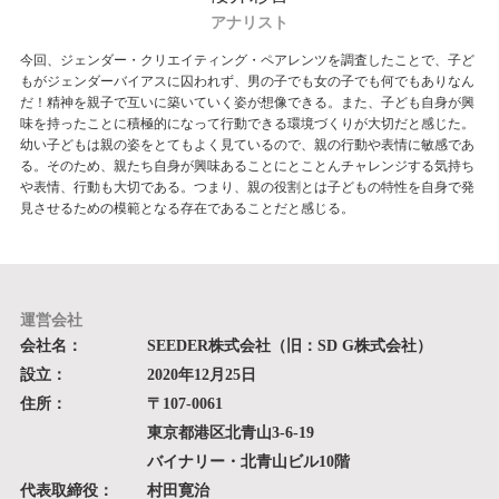
アナリスト
今回、
ジェンダー・クリエイティング・ペアレンツを調査したことで、子ど
もがジェンダーバイアスに囚われず、男の子でも女の子でも何でもありなん
だ！精神を親子で互いに築いていく姿が想像できる。また、子ども自身が興
味を持ったことに積極的になって行動できる環境づくりが大切だと感じた。
幼い子どもは親の姿をとてもよく見ているので、親の行動や表情に敏感であ
る。そのため、親たち自身が興味あることにとことんチャレンジする気持ち
や表情、行動も大切である。つまり、親の役割とは子どもの特性を自身で発
見させるための模範となる存在であることだと感じる。
運営会社
会社名：
SEEDER株式会社（旧：SD G株式会社）
設立：
2020年12月25日
住所：
〒107-0061
東京都港区北青山3-6-19
バイナリー・北青山ビル10階
代表取締役：
村田寛治