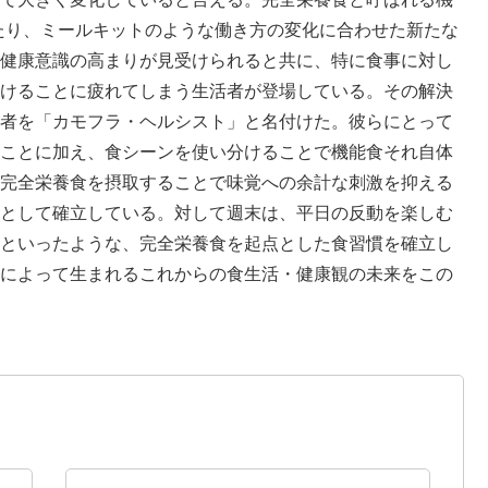
いたり、ミールキットのような働き方の変化に合わせた新たな
な健康意識の高まりが見受けられると共に、特に⻝事に対し
続けることに疲れてしまう生活者が登場している。その解決
者を「カモフラ・ヘルシスト」と名付けた。彼らにとって
ことに加え、⻝シーンを使い分けることで機能⻝それ自体
は完全栄養⻝を摂取することで味覚への余計な刺激を抑える
として確立している。対して週末は、平日の反動を楽しむ
るといったような、完全栄養⻝を起点とした⻝習慣を確立し
によって生まれるこれからの⻝生活・健康観の未来をこの