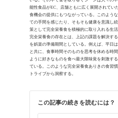
能性⻝品がEC、店舗ともに広く展開されて
⻝機会の提供にもつながっている。このよう
ての手間を感じたり、そもそも健康を意識し
策として完全栄養⻝を積極的に取り入れる生活
完全栄養⻝の存在とは、上記の課題を解決する
を娯楽の準備期間としている。例えば、平日
と共に、⻝事時間そのものを思考を休める時間
ように好きなものを⻝べ最大限味覚を刺激す
ている。このような完全栄養⻝ありきの⻝習慣
トライブから洞察する。
この記事の続きを読むには？