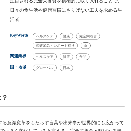
注目される完全栄養⻝を積極的に取り入れることで、
日々の⻝生活や健康習慣にさりげない工夫を求める生
活者
KeyWords
ヘルスケア
健康
完全栄養食
調査済み・レポート有り
食
関連業界
ヘルスケア
健康
食品
国・地域
グローバル
日本
は？
対する意識変革をもたらす言葉や出来事が世界的にも広がって
で大きく変化していると言える。完全栄養⻝と呼ばれる機