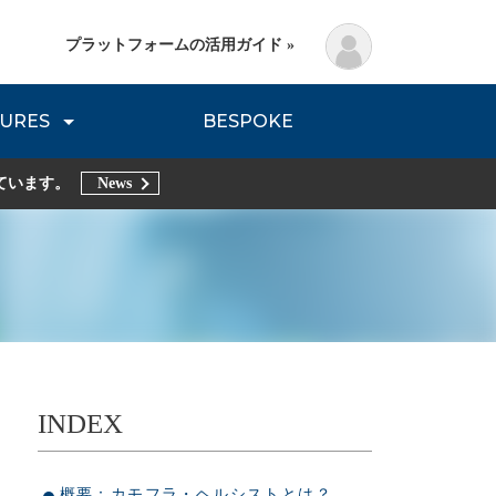
プラットフォームの活用ガイド »
URES
BESPOKE
lanning Method
DNVB REPORT
TRIBE REPORTS
ています。
News
INDEX
概要：カモフラ・ヘルシストとは？