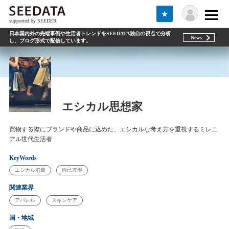
★
supported by SEEDER
日本国内外の先端事例や生活者トレンドをSEEDATA独自の視点で分析
News
し、ブログ形式で配信しています。
エシカル思想家
買物する際にブランドや商品に込めた、エシカルな考え方を重視するミレニ
アル世代生活者
KeyWords
エシカル消費
自己表現
関連業界
アパレル
スキンケア
国・地域