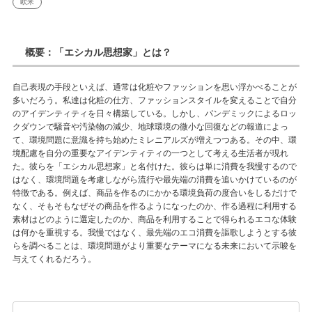
欧米
概要：「エシカル思想家」とは？
自己表現の手段といえば、通常は化粧やファッションを思い浮かべることが
多いだろう。私達は化粧の仕方、ファッションスタイルを変えることで自分
のアイデンティティを日々構築している。しかし、パンデミックによるロッ
クダウンで騒音や汚染物の減少、地球環境の微小な回復などの報道によっ
て、環境問題に意識を持ち始めたミレニアルズが増えつつある。その中、環
境配慮を自分の重要なアイデンティティの一つとして考える生活者が現れ
た。彼らを「エシカル思想家」と名付けた。彼らは単に消費を我慢するので
はなく、環境問題を考慮しながら流行や最先端の消費を追いかけているのが
特徴である。例えば、商品を作るのにかかる環境負荷の度合いをしるだけで
なく、そもそもなぜその商品を作るようになったのか、作る過程に利用する
素材はどのように選定したのか、商品を利用することで得られるエコな体験
は何かを重視する。我慢ではなく、最先端のエコ消費を謳歌しようとする彼
らを調べることは、環境問題がより重要なテーマになる未来において示唆を
与えてくれるだろう。