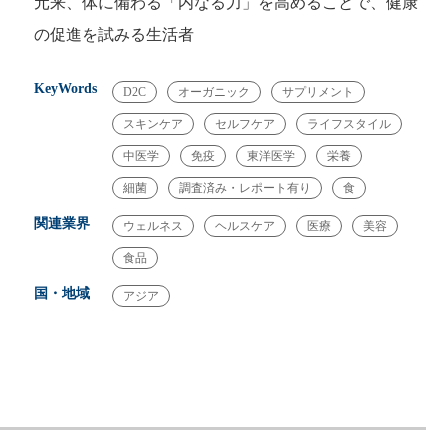
元来、体に備わる「内なる力」を高めることで、健康
の促進を試みる生活者
KeyWords
D2C
オーガニック
サプリメント
スキンケア
セルフケア
ライフスタイル
中医学
免疫
東洋医学
栄養
細菌
調査済み・レポート有り
食
関連業界
ウェルネス
ヘルスケア
医療
美容
食品
国・地域
アジア