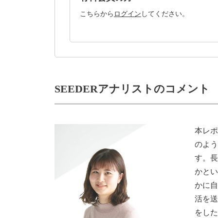
こちらから
ログイン
してください。
SEEDERアナリストのコメント
本レポ
のよ
す。
かと
かに
活を
をし