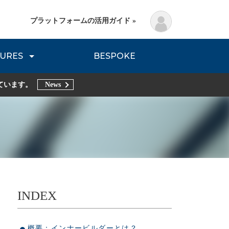
プラットフォームの活用ガイド »
URES
BESPOKE
lanning Method
DNVB REPORT
TRIBE REPORTS
ています。
News
INDEX
概要：インナービルダーとは？