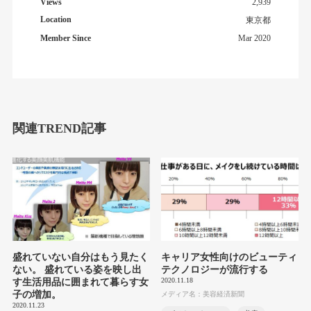
Views
2,939
Location
東京都
Member Since
Mar 2020
関連TREND記事
盛れていない自分はもう見たく
キャリア女性向けのビューティ
ない。 盛れている姿を映し出
テクノロジーが流行する
2020.11.18
す生活用品に囲まれて暮らす女
子の増加。
メディア名：美容経済新聞
2020.11.23