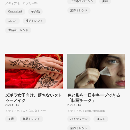
ビジネスパーソン
美容
メディア名：ログミーBiz
業界トレンド
GenerationZ
その他
コスメ
技術トレンド
生活者トレンド
ズボラ女子向け、落ちないタト
色と形を一日中キープできる
ゥーメイク
「転写チーク」
2020.11.13
2020.11.13
メディア名：みんなのタトゥー
メディア名：TrendHunter.com
美容
業界トレンド
ハイティーン
コスメ
業界トレンド