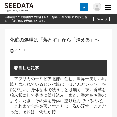
★
supported by SEEDER
日本国内外の先端事例や生活者トレンドをSEEDATA独自の視点で分析
News
し、ブログ形式で配信しています。
化粧の処理は「落とす」から「消える」へ
2020.11.18
着目した記事
アフリカのナミビア北部に住む、世界一美しい民
族と言われているヒンバ族は、ほとんどシャワーを
浴びない。身体を水で洗うことは無く、夜に香草を
粉末状にして身体に塗り込み、また、香木をお香の
ようにたき、その煙を身体に塗り込んでいるのだ。
これまで化粧を落とすことは「洗い流す」ことだ
った。それは、化粧が持…