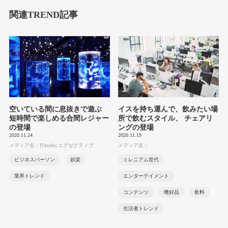
関連TREND記事
空いている間に息抜きで遊ぶ
イスを持ち運んで、飲みたい場
短時間で楽しめる合間レジャー
所で飲むスタイル、 チェアリ
の登場
ングの登場
2020.11.24
2020.11.19
メディア名：ITmedia エグゼクティブ
メディア名：
ビジネスパーソン
娯楽
ミレニアム世代
業界トレンド
エンターテイメント
コンテンツ
嗜好品
飲料
生活者トレンド