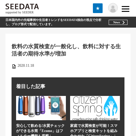
★
supported by SEEDER
日本国内外の先端事例や生活者トレンドをSEEDATA独自の視点で分析
News
し、ブログ形式で配信しています。
飲料の水質検査が一般化し、飲料に対する生
活者の期待水準が増加
2020.11.18
着目した記事
安心して飲める!水質チェック
家庭で水質検査が可能！スマ
ができる水筒「Ecomo」はフ
ホアプリと検査キットを組み