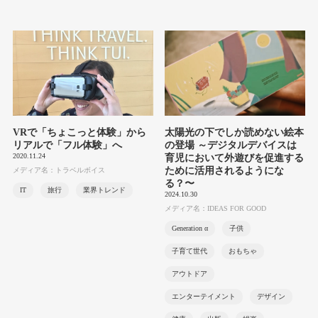
VRで「ちょこっと体験」から
太陽光の下でしか読めない絵本
リアルで「フル体験」へ
の登場 ～デジタルデバイスは
2020.11.24
育児において外遊びを促進する
ために活用されるようにな
メディア名：トラベルボイス
る？〜
IT
旅行
業界トレンド
2024.10.30
メディア名：IDEAS FOR GOOD
Generation α
子供
子育て世代
おもちゃ
アウトドア
エンターテイメント
デザイン