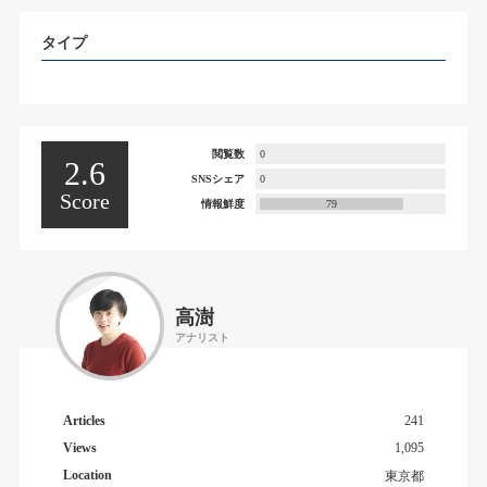
タイプ
閲覧数
0
2.6
SNSシェア
0
Score
情報鮮度
79
高澍
アナリスト
Articles
241
Views
1,095
Location
東京都