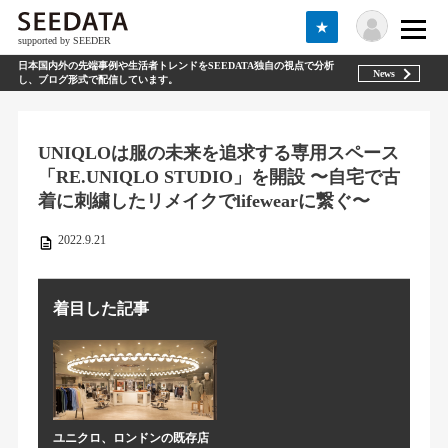
★
supported by SEEDER
日本国内外の先端事例や生活者トレンドをSEEDATA独自の視点で分析
News
し、ブログ形式で配信しています。
UNIQLOは服の未来を追求する専用スペース
「RE.UNIQLO STUDIO」を開設 〜自宅で古
着に刺繍したリメイクでlifewearに繋ぐ〜
2022.9.21
着目した記事
ユニクロ、ロンドンの既存店