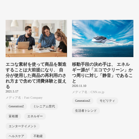
エコな素材を使って商品を製造
移動手段の決め手は、 エネル
することは大前提になり、 自
ギー源が「エコでクリーン」か
分が使用した商品の再利用のさ
つ周りに対し「静音」であるこ
れ方まで含めて消費体験と捉え
と
2020.11.10
る
2021.5.17
メディア名：CNN.co.jp
メディア名：Fast Company
GenerationZ
モビリティ
GenerationZ
ミレニアム世代
生活者トレンド
富裕層
エネルギー
エンターテイメント
ヘルスケア
不動産