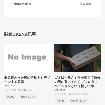
Member Since
May 2020
関連TREND記事
飲み終わった後の行動をもデザ
ゴミは手放さず形を変えて自分
インする容器
の元に置いておく ゴミのリノ
2020.11.16
ベーションという新しい形
2020.11.21
メディア名：Na2@Danmark
メディア名：IDEAS FOR GOOD
その他
業界トレンド
その他
生活者トレンド