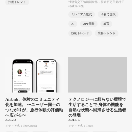
技術トレンド
过语音交互编辑新世界，获近百万美元种子
轮融资-36氪
ミレニアム世代
子育て世代
AI
APP開発
教育
技術トレンド
業界トレンド
Airbnb、体験のコミュニティ
テクノロジーに頼らない環境で
化を加速。 〜ユーザー同士の
生活することで 身体の機能を
つながりが、旅行体験の評価軸
自然な状態へ回帰させる生活者
へ広がる〜
の登場
2026.2.3
2021.5.17
メディア名：TechCrunch
メディア名：Travel