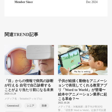
Member Since
Dec 2024
関連TREND記事
「目」からの情報で病気の診断
子供が絵描く動物をアニメーシ
が行える 自宅で自己診察する
ョンで表現してくれる教育アプ
ことがより当たり前になる未来
リ「Word to World」が登場〜
2020.11.24
絵本やアニメーション業界に起
こる革命？〜
メディア名：Techable(テッカブル)
2022.10.26
GenerationZ
シニア
医療
メディア名：36氪独家 | 基于NLP和3D引
擎，「话世界 Word to World」让孩子可以通