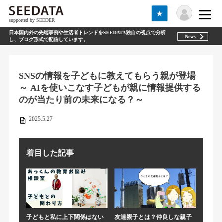
★
supported by SEEDER
日本国内外の先端事例や生活者トレンドをSEEDATA独自の視点で分析
News
し、ブログ形式で配信しています。
SNSの情報を子どもに教えてもらう親が登場
～ AIを使いこなす子どもが親に情報提供する
のが当たり前の未来になる？～
2025.5.27
着目した記事
子どもと私に上下関係はない
友達親子とは？仲良しな親子