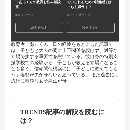
｜あっくんの教育お悩み相談
でいられるための距離感 | ぼ
室
っち主婦ライフ
note（ノート）
ぼっち主婦ライフ
続きを読む
続きを読む
教育者「あっくん」氏の経験をもとにした記事で
は、子どもと大人の間に上下関係を設けず、対等な
立場で接する重要性を説いている。彼自身の特別支
援学校での経験から、子どもが教える立場になるこ
とも多く、信頼関係構築には「子どもに教えてもら
う」姿勢が欠かせないと述べている。 また過去にも
流行に敏感な女子高生が母…
TRENDS記事の解説を読むに
は？