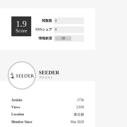
閲覧数
0
1.9
SNSシェア
0
Score
情報鮮度
58
SEEDER
アナリスト
Articles
1756
Views
2,939
Location
東京都
Member Since
Mar 2020