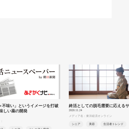
＝不味い」というイメージを打破
終活としての脱毛需要に応える
2020.11.24
美味しい薬の開発
メディア名：東洋経済オンライン
名：
シニア
美容
生活者トレンド