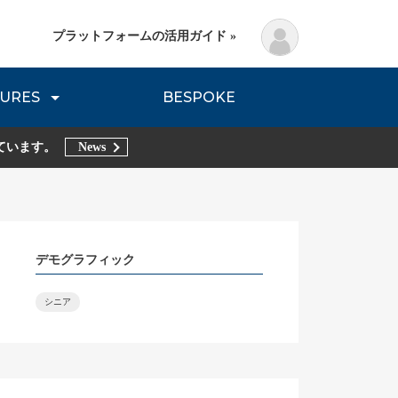
プラットフォームの活用ガイド »
URES
BESPOKE
lanning Method
DNVB REPORT
TRIBE REPORTS
ています。
News
デモグラフィック
シニア