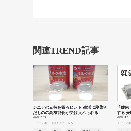
関連TREND記事
シニアの支持を得るヒント 生活に馴染ん
「健康
だものの高機能化が受け入れられる
する 
2020.11.24
2020.11.13
メディア名：日経クロストレンド
メディア