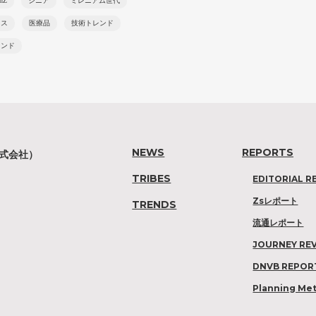
onZ
シニア
ミレニアム世代
ネス
医療品
技術トレンド
レンド
NEWS
REPORTS
株式会社）
TRIBES
EDITORIAL R
Zsレポート
TRENDS
流通レポート
JOURNEY RE
DNVB REPOR
Planning Me