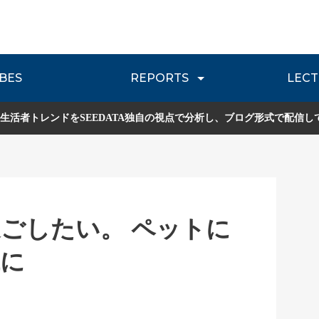
BES
REPORTS
LECT
介
流通レポート
JOURNEY REVIEW
P
生活者トレンドをSEEDATA独自の視点で分析し、ブログ形式で配信し
ごしたい。 ペットに
代に