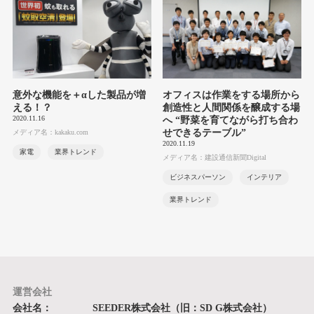
意外な機能を＋αした製品が増
オフィスは作業をする場所から
える！？
創造性と人間関係を醸成する場
2020.11.16
へ “野菜を育てながら打ち合わ
せできるテーブル”
メディア名：kakaku.com
2020.11.19
家電
業界トレンド
メディア名：建設通信新聞Digital
ビジネスパーソン
インテリア
業界トレンド
運営会社
会社名：
SEEDER株式会社（旧：SD G株式会社）