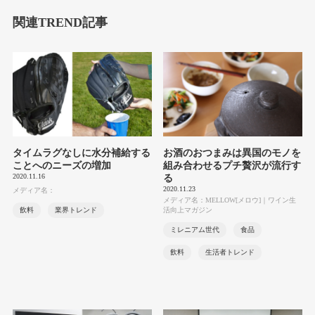
関連TREND記事
タイムラグなしに水分補給する
お酒のおつまみは異国のモノを
ことへのニーズの増加
組み合わせるプチ贅沢が流行す
2020.11.16
る
2020.11.23
メディア名：
メディア名：MELLOW[メロウ]｜ワイン生
飲料
業界トレンド
活向上マガジン
ミレニアム世代
食品
飲料
生活者トレンド