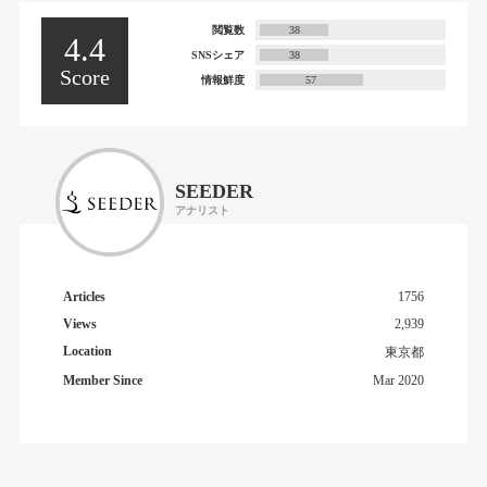
閲覧数
38
4.4
SNSシェア
38
Score
情報鮮度
57
SEEDER
アナリスト
Articles
1756
Views
2,939
Location
東京都
Member Since
Mar 2020