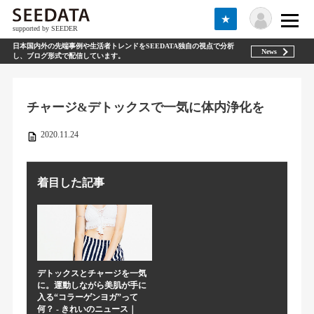
★
supported by SEEDER
日本国内外の先端事例や生活者トレンドをSEEDATA独自の視点で分析
News
し、ブログ形式で配信しています。
チャージ&デトックスで一気に体内浄化を
2020.11.24
着目した記事
デトックスとチャージを一気
に。運動しながら美肌が手に
入る“コラーゲンヨガ”って
何？ - きれいのニュース｜