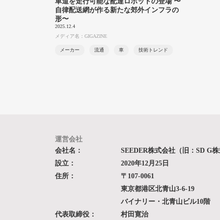
車道を走行可能な配達ロボットの登場 〜
自律配送網が作る新たな郊外インフラの
形〜
2025.12.4
メディア名：GIGAZINE
メーカー
流通
車
技術トレンド
運営会社
会社名：
SEEDER株式会社（旧：SD G
設立：
2020年12月25日
住所：
〒107-0061
東京都港区北青山3-6-19
バイナリー・北青山ビル10階
代表取締役：
村田寛治