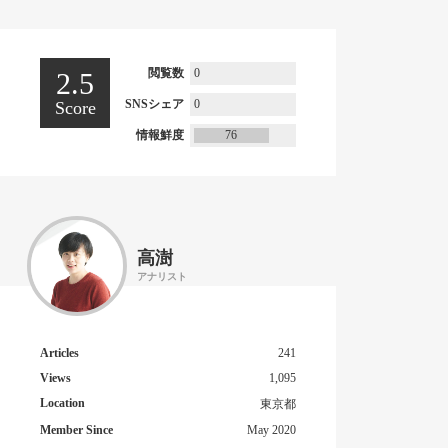
閲覧数
0
2.5
SNSシェア
0
Score
情報鮮度
76
高澍
アナリスト
Articles
241
Views
1,095
Location
東京都
Member Since
May 2020