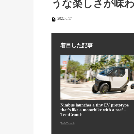
うな楽しさが味
2022.6.17
着目した記事
Nimbus launches a tiny EV prototype
that’s like a motorbike with a roof –
TechCrunch
TechCrunch