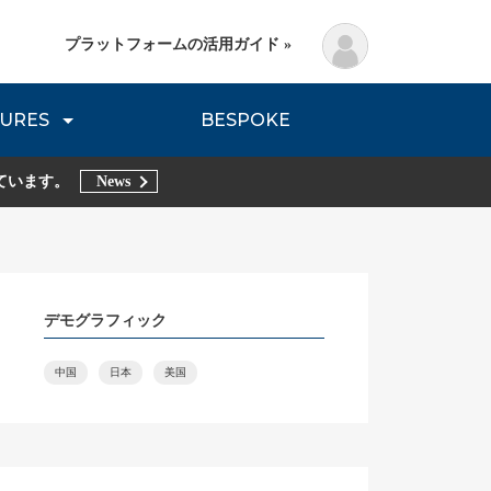
プラットフォームの活用ガイド »
URES
BESPOKE
lanning Method
DNVB REPORT
TRIBE REPORTS
ています。
News
デモグラフィック
中国
日本
美国