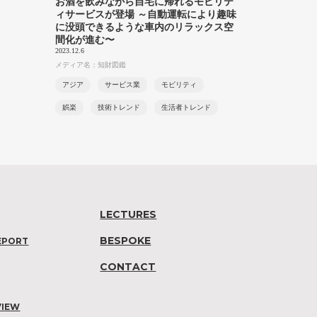
お酒を飲みながら自宅に帰れるモビリテ
ィサービスが登場 ～自動運転により趣味
に没頭できるような車内のリラックス空
間化が進む〜
2023.12.6
メディア名：知財図鑑
アジア
サービス業
モビリティ
娯楽
技術トレンド
生活者トレンド
LECTURES
BESPOKE
EPORT
CONTACT
VIEW