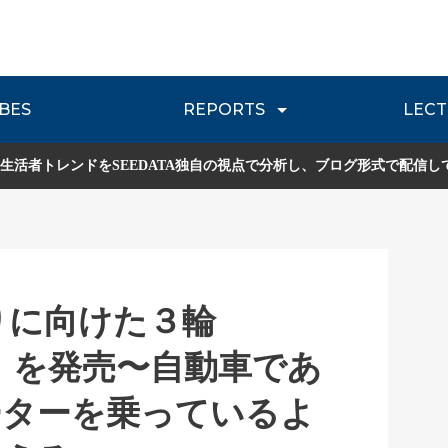
BES
REPORTS
LECT
介
流通レポート
JOURNEY REVIEW
P
生活者トレンドをSEEDATA独自の視点で分析し、ブログ形式で配信し
乗りに向けた３輪
one」を発売〜自動車であ
ーターを乗っているよ