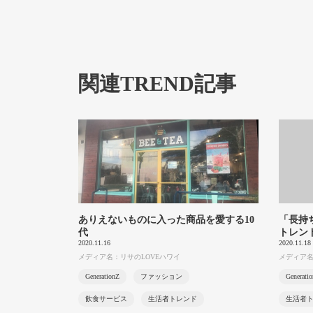
関連TREND記事
ありえないものに入った商品を愛する10
「長持
代
トレン
2020.11.16
2020.11.18
メディア名：リサのLOVEハワイ
メディア名：C
GenerationZ
ファッション
Generati
飲食サービス
生活者トレンド
生活者