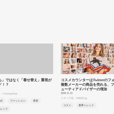
ち」ではなく「着せ替え」重視が
コスメカウンターはTwitterのフ
ド！？
複数メーカーの商品を売れる、
ューティアドバイザーの増加
2020.11.23
osmopolitan
メディア名：WIRED.jp
onZ
ファッション
美容
コスメ
業界トレンド
トレンド