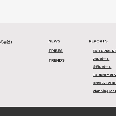
NEWS
REPORTS
株式会社）
TRIBES
EDITORIAL R
Zsレポート
TRENDS
流通レポート
JOURNEY RE
DNVB REPOR
Planning Me