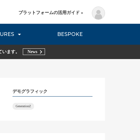
プラットフォームの活用ガイド »
URES
BESPOKE
lanning Method
DNVB REPORT
TRIBE REPORTS
ています。
News
デモグラフィック
GenerationZ