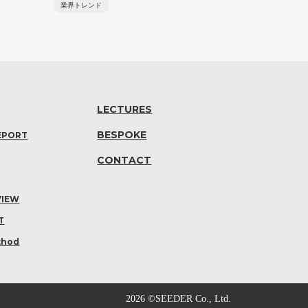
業界トレンド
LECTURES
BESPOKE
EPORT
CONTACT
VIEW
T
thod
2026 ©SEEDER Co., Ltd.