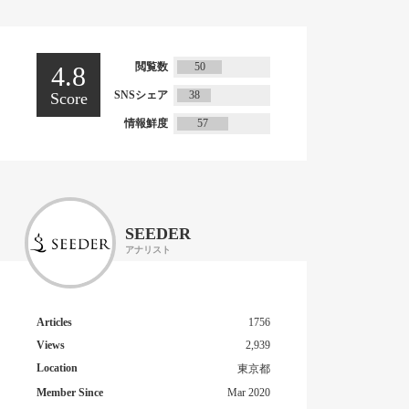
閲覧数
50
4.8
SNSシェア
38
Score
情報鮮度
57
SEEDER
アナリスト
Articles
1756
Views
2,939
Location
東京都
Member Since
Mar 2020