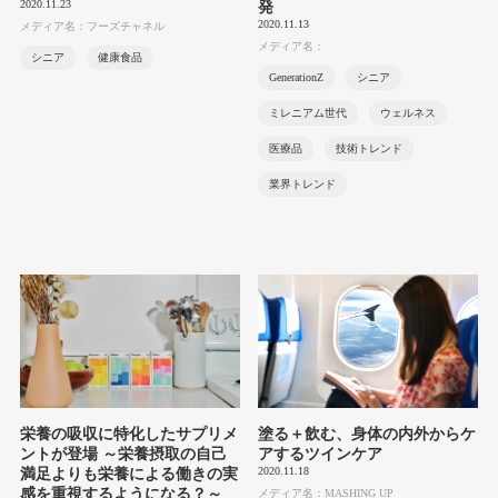
2020.11.23
発
2020.11.13
メディア名：フーズチャネル
メディア名：
シニア
健康食品
GenerationZ
シニア
ミレニアム世代
ウェルネス
医療品
技術トレンド
業界トレンド
栄養の吸収に特化したサプリメ
塗る＋飲む、身体の内外からケ
ントが登場 ～栄養摂取の自己
アするツインケア
2020.11.18
満足よりも栄養による働きの実
感を重視するようになる？～
メディア名：MASHING UP