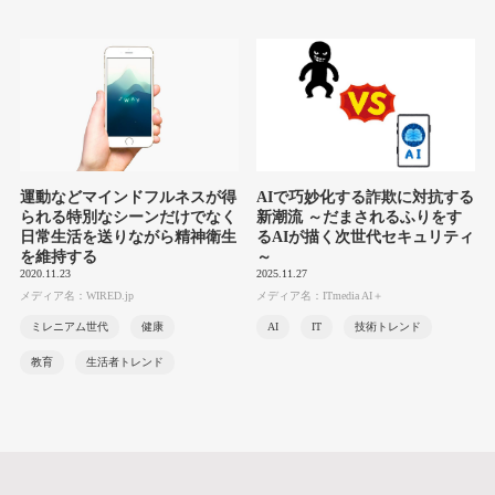
運動などマインドフルネスが得
AIで巧妙化する詐欺に対抗する
られる特別なシーンだけでなく
新潮流 ～だまされるふりをす
日常生活を送りながら精神衛生
るAIが描く次世代セキュリティ
を維持する
～
2020.11.23
2025.11.27
メディア名：WIRED.jp
メディア名：ITmedia AI＋
ミレニアム世代
健康
AI
IT
技術トレンド
教育
生活者トレンド