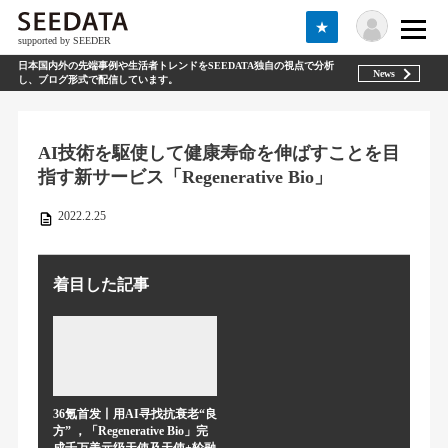
★
supported by SEEDER
日本国内外の先端事例や生活者トレンドをSEEDATA独自の視点で分析
News
し、ブログ形式で配信しています。
AI技術を駆使して健康寿命を伸ばすことを目
指す新サービス「Regenerative Bio」
2022.2.25
着目した記事
36氪首发丨用AI寻找抗衰老“良
方” ，「Regenerative Bio」完