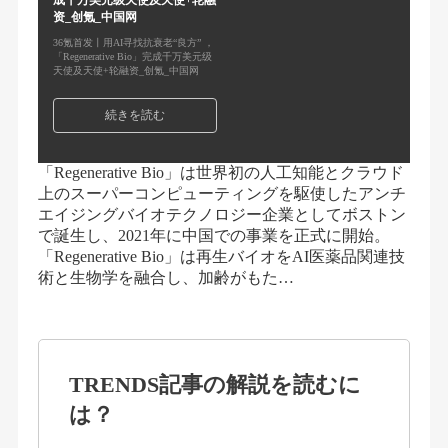
成千万美元级天使及天使+轮融
资_创氪_中国网
36氪首发丨用AI寻找抗衰老“良方” ，
「Regenerative Bio」完成千万美元级
天使及天使+轮融资_创氪_中国网
続きを読む
「Regenerative Bio」は世界初の人工知能とクラウド
上のスーパーコンピューティングを駆使したアンチ
エイジングバイオテクノロジー企業としてボストン
で誕生し、2021年に中国での事業を正式に開始。
「Regenerative Bio」は再生バイオをAI医薬品関連技
術と生物学を融合し、加齢がもた…
TRENDS記事の解説を読むに
は？