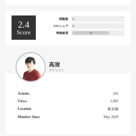
閲覧数
0
2.4
SNSシェア
0
Score
情報鮮度
72
高澍
アナリスト
Articles
241
Views
1,095
Location
東京都
Member Since
May 2020